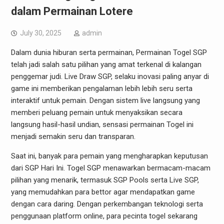
dalam Permainan Lotere
July 30, 2025
admin
Dalam dunia hiburan serta permainan, Permainan Togel SGP
telah jadi salah satu pilihan yang amat terkenal di kalangan
penggemar judi. Live Draw SGP, selaku inovasi paling anyar di
game ini memberikan pengalaman lebih lebih seru serta
interaktif untuk pemain. Dengan sistem live langsung yang
memberi peluang pemain untuk menyaksikan secara
langsung hasil-hasil undian, sensasi permainan Togel ini
menjadi semakin seru dan transparan.
Saat ini, banyak para pemain yang mengharapkan keputusan
dari SGP Hari Ini. Togel SGP menawarkan bermacam-macam
pilihan yang menarik, termasuk SGP Pools serta Live SGP,
yang memudahkan para bettor agar mendapatkan game
dengan cara daring. Dengan perkembangan teknologi serta
penggunaan platform online, para pecinta togel sekarang