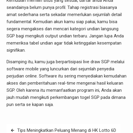
Kemudian memilih situs yang sesuai, daftar anda Anda
seandainya belum punya profil. Tahap registrasi biasanya
amat sederhana serta sekadar memerlukan sejumlah detail
fundamental. Kemudian akun kamu siap pakai, kamu bisa
segera mengakses dan mencari kategori undian langsung
SGP bagi mengikuti output undian terbaru. Jangan lupa Anda
memeriksa tabel undian agar tidak ketinggalan kesempatan
signifikan.
Disamping itu, kamu juga berpartisipasi live draw SGP melalui
software mobile yang luncurkan dari sejumlah penyedia
perjudian online. Software itu sering menyediakan kemudahan
akses dan pemberitahuan real-time mengenai hasil keluaran
SGP. Oleh karena itu memanfaatkan program ini, Anda akan
jauh mudah mengikuti perkembangan togel SGP pada dimana
pun serta se kapan saja.
Post
Tips Meningkatkan Peluang Menang di HK Lotto 6D