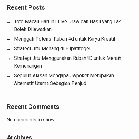
Recent Posts
Toto Macau Hari Ini: Live Draw dan Hasil yang Tak
Boleh Dilewatkan
Menggali Potensi Rubah 4d untuk Karya Kreatif
Strategi Jitu Menang di Bupatitogel
Strategi Jitu Menggunakan Rubah4D untuk Meraih
Kemenangan
Sepuluh Alasan Mengapa Jwpoker Merupakan
Alternatif Utama Sebagian Penjudi
Recent Comments
No comments to show.
Archives