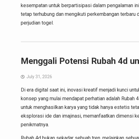
kesempatan untuk berpartisipasi dalam pengalaman ini
tetap terhubung dan mengikuti perkembangan terbaru d
perjudian togel.
Menggali Potensi Rubah 4d un
July 31, 2026
Di era digital saat ini, inovasi kreatif menjadi kunci 
konsep yang mulai mendapat perhatian adalah Rubah 
untuk menghasilkan karya yang tidak hanya estetis te
eksplorasi ide dan imajinasi, memanfaatkan dimensi 
penikmatnya.
Rubah 4d bukan sekadar sebuah tren, melainkan sebuah