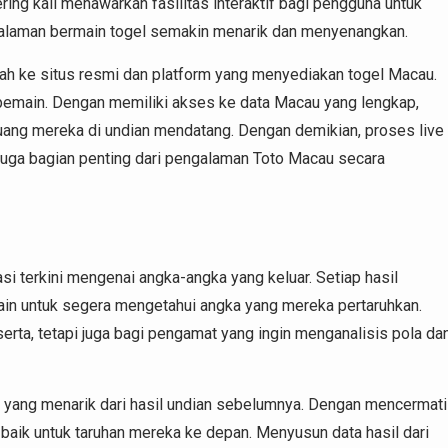
ring kali menawarkan fasilitas interaktif bagi pengguna untuk
galaman bermain togel semakin menarik dan menyenangkan.
gah ke situs resmi dan platform yang menyediakan togel Macau.
eh pemain. Dengan memiliki akses ke data Macau yang lengkap,
ang mereka di undian mendatang. Dengan demikian, proses live
uga bagian penting dari pengalaman Toto Macau secara
si terkini mengenai angka-angka yang keluar. Setiap hasil
in untuk segera mengetahui angka yang mereka pertaruhkan.
 serta, tetapi juga bagi pengamat yang ingin menganalisis pola da
yang menarik dari hasil undian sebelumnya. Dengan mencermati
baik untuk taruhan mereka ke depan. Menyusun data hasil dari