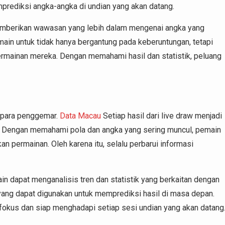
ediksi angka-angka di undian yang akan datang.
t memberikan wawasan yang lebih dalam mengenai angka yang
ain untuk tidak hanya bergantung pada keberuntungan, tetapi
permainan mereka. Dengan memahami hasil dan statistik, peluang
i para penggemar.
Data Macau
Setiap hasil dari live draw menjadi
. Dengan memahami pola dan angka yang sering muncul, pemain
permainan. Oleh karena itu, selalu perbarui informasi
in dapat menganalisis tren dan statistik yang berkaitan dengan
yang dapat digunakan untuk memprediksi hasil di masa depan.
fokus dan siap menghadapi setiap sesi undian yang akan datang