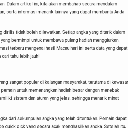
n. Dalam artikel ini, kita akan membahas secara mendalam
evan, serta informasi menarik lainnya yang dapat membantu Anda
 dirilis tidak boleh dilewatkan. Setiap angka yang ditarik dalam
a yang bermimpi untuk membawa pulang hadiah menggiurkan.
masi terbaru mengenai hasil Macau hari ini serta data yang dapat
ari tahu lebih jauh!
yang sangat populer di kalangan masyarakat, terutama di kawasa
ra pemain untuk memenangkan hadiah besar dengan menebak
miliki sistem dan aturan yang jelas, sehingga menarik minat
gka dari sekumpulan angka yang telah ditentukan. Pemain dapat
 quick pick yang secara acak menghasilkan angka. Setelah itu,