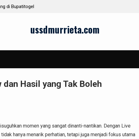
Strategi Jitu Menggunakan Rubah4D untuk Mera
Kemenangan
ussdmurrieta.com
w dan Hasil yang Tak Boleh
 disuguhkan momen yang sangat dinanti-nantikan. Dengan Live
tidak hanya menarik perhatian, tetapi juga menjadi fokus utama