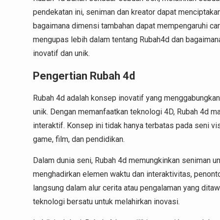
pendekatan ini, seniman dan kreator dapat menciptaka
bagaimana dimensi tambahan dapat mempengaruhi cara ki
mengupas lebih dalam tentang Rubah4d dan bagaimana 
inovatif dan unik.
Pengertian Rubah 4d
Rubah 4d adalah konsep inovatif yang menggabungkan 
unik. Dengan memanfaatkan teknologi 4D, Rubah 4d m
interaktif. Konsep ini tidak hanya terbatas pada seni v
game, film, dan pendidikan.
Dalam dunia seni, Rubah 4d memungkinkan seniman un
menghadirkan elemen waktu dan interaktivitas, penonto
langsung dalam alur cerita atau pengalaman yang ditaw
teknologi bersatu untuk melahirkan inovasi.