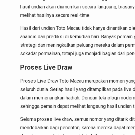
hasil undian akan diumumkan secara langsung, biasan
melihat hasilnya secara real-time.
Hasil dari undian Toto Macau tidak hanya dinantikan ol
analisis dan prediksi di kemudian hari. Banyak pema
strategi dan meningkatkan peluang mereka dalam perm
sekadar permainan, tetapi juga menjadi bagian dari p
Proses Live Draw
Proses Live Draw Toto Macau merupakan momen yang s
seluruh dunia. Setiap hasil yang ditampilkan pada liv
dalam memenangkan hadiah. Dengan teknologi modern, p
sehingga pemain dapat melihat langsung hasil undian 
Selama proses live draw, semua nomor yang ditarik di
mendebarkan bagi penonton, karena mereka dapat mer