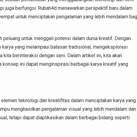
tapi juga berfungsi. Rubah4d menawarkan perspektif baru dalam
keempat untuk menciptakan pengalaman yang lebih mendalam bag
 peluang untuk menggali potensi dalam dunia kreatif. Dengan
n karya yang melampaui batasan tradisional, mengeksplorasi
ta berinteraksi dengan seni. Dalam artikel ini, kita akan
konsep ini dapat menginspirasi berbagai karya kreatif yang
elemen teknologi dan kreatifitas dalam menciptakan karya yang
ampu menghasilkan pengalaman visual yang lebih mendalam dan
isual, tetapi dapat diaplikasikan dalam berbagai bidang seperti