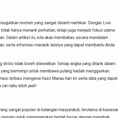
 disuguhkan momen yang sangat dinanti-nantikan. Dengan Live
tidak hanya menarik perhatian, tetapi juga menjadi fokus utama
n. Dalam artikel ini, kita akan membahas secara mendalam
evan, serta informasi menarik lainnya yang dapat membantu Anda
 dirilis tidak boleh dilewatkan. Setiap angka yang ditarik dalam
a yang bermimpi untuk membawa pulang hadiah menggiurkan.
masi terbaru mengenai hasil Macau hari ini serta data yang dapat
ari tahu lebih jauh!
yang sangat populer di kalangan masyarakat, terutama di kawasa
ra pemain untuk memenangkan hadiah besar dengan menebak