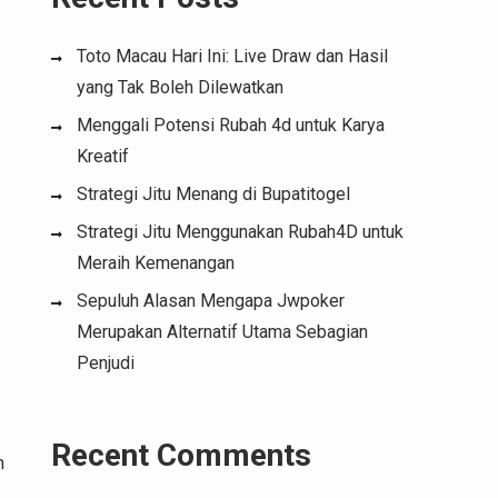
Toto Macau Hari Ini: Live Draw dan Hasil
yang Tak Boleh Dilewatkan
Menggali Potensi Rubah 4d untuk Karya
Kreatif
Strategi Jitu Menang di Bupatitogel
Strategi Jitu Menggunakan Rubah4D untuk
Meraih Kemenangan
Sepuluh Alasan Mengapa Jwpoker
Merupakan Alternatif Utama Sebagian
Penjudi
Recent Comments
n