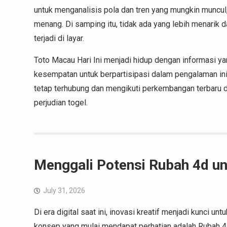
untuk menganalisis pola dan tren yang mungkin muncu
menang. Di samping itu, tidak ada yang lebih menarik
terjadi di layar.
Toto Macau Hari Ini menjadi hidup dengan informasi ya
kesempatan untuk berpartisipasi dalam pengalaman ini
tetap terhubung dan mengikuti perkembangan terbaru d
perjudian togel.
Menggali Potensi Rubah 4d un
July 31, 2026
Di era digital saat ini, inovasi kreatif menjadi kunci 
konsep yang mulai mendapat perhatian adalah Rubah 