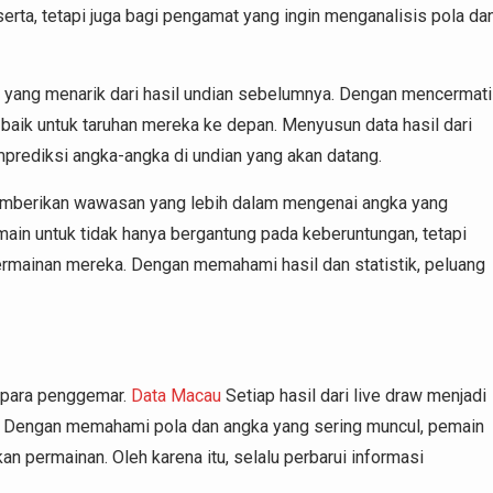
 serta, tetapi juga bagi pengamat yang ingin menganalisis pola da
yang menarik dari hasil undian sebelumnya. Dengan mencermati
baik untuk taruhan mereka ke depan. Menyusun data hasil dari
ediksi angka-angka di undian yang akan datang.
t memberikan wawasan yang lebih dalam mengenai angka yang
ain untuk tidak hanya bergantung pada keberuntungan, tetapi
permainan mereka. Dengan memahami hasil dan statistik, peluang
i para penggemar.
Data Macau
Setiap hasil dari live draw menjadi
. Dengan memahami pola dan angka yang sering muncul, pemain
permainan. Oleh karena itu, selalu perbarui informasi