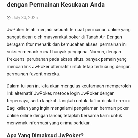
dengan Permainan Kesukaan Anda
July 30, 2025
JwPoker telah menjadi sebuah tempat permainan online yang
sangat dicari oleh masyarakat poker di Tanah Air. Dengan
beragam fitur menarik dan kemudahan akses, permainan ini
sukses menarik minat banyak pengguna. Namun, dengan
frekuensi perubahan pada akses situs, banyak pemain yang
mencari link JwPoker alternatif untuk tetap terhubung dengan
permainan favorit mereka.
Dalam tulisan ini, kita akan mengulas keutamaan memperoleh
link alternatif JwPoker, metode login JwPoker dengan
terpercaya, serta langkah-langkah untuk daftar di platform ini.
Bagi kalian yang ingin mengalami pengalaman bermain poker
online online dengan lancar, tetaplah bersama kami untuk
menyimak informasi yang dirimu perlukan.
Apa Yang Dimaksud JwPoker?