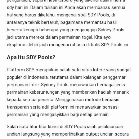
pengundian, seperti hasil terbaru yang dikenal dalam nama
sdy hari ini. Dalam tulisan ini Anda akan membahas semua
hal yang harus diketahui mengenai soal SDY Pools, di
antaranya teknik bertaruh, bagaimana memantau hasil,
beserta kenapa beberapa yang menganggap Sidney Pools
jadi utama mereka dalam permainan togel. Kita ayo
eksplorasi lebih jauh mengenai rahasia di balik SDY Pools ini.
Apa Itu SDY Pools?
Platform SDY merupakan salah satu situs lotere yang sangat
populer di Indonesia, terutama dalam kalangan penggemar
permainan lotre. Sydney Pools menawarkan berbagai jenis
permainan keberuntungan yang memberikan hadiah menarik
kepada semua peserta. Menggunakan metode berbasis
transparan serta adil, platform ini menawarkan sensasi
permainan yang mengasyikkan bagi setiap pemain.
Salah satu fitur fitur kunci di SDY Pools ialah pelaksanaan
undian langsung yang memperlihatkan output undian secara