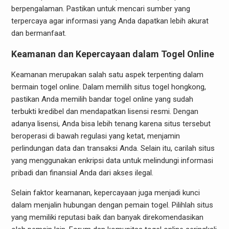
berpengalaman. Pastikan untuk mencari sumber yang
terpercaya agar informasi yang Anda dapatkan lebih akurat
dan bermanfaat.
Keamanan dan Kepercayaan dalam Togel Online
Keamanan merupakan salah satu aspek terpenting dalam
bermain togel online. Dalam memilih situs togel hongkong,
pastikan Anda memilih bandar togel online yang sudah
terbukti kredibel dan mendapatkan lisensi resmi. Dengan
adanya lisensi, Anda bisa lebih tenang karena situs tersebut
beroperasi di bawah regulasi yang ketat, menjamin
perlindungan data dan transaksi Anda. Selain itu, carilah situs
yang menggunakan enkripsi data untuk melindungi informasi
pribadi dan finansial Anda dari akses ilegal.
Selain faktor keamanan, kepercayaan juga menjadi kunci
dalam menjalin hubungan dengan pemain togel. Pilihlah situs
yang memiliki reputasi baik dan banyak direkomendasikan