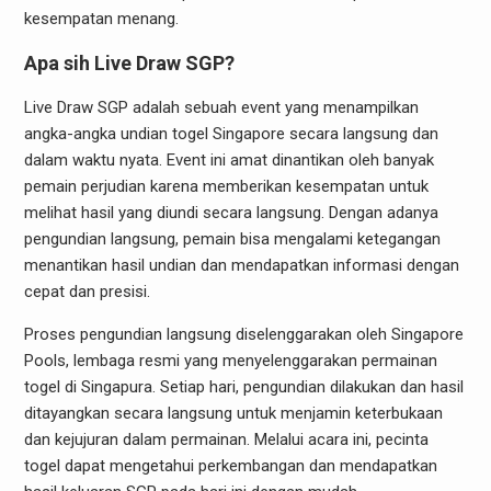
kesempatan menang.
Apa sih Live Draw SGP?
Live Draw SGP adalah sebuah event yang menampilkan
angka-angka undian togel Singapore secara langsung dan
dalam waktu nyata. Event ini amat dinantikan oleh banyak
pemain perjudian karena memberikan kesempatan untuk
melihat hasil yang diundi secara langsung. Dengan adanya
pengundian langsung, pemain bisa mengalami ketegangan
menantikan hasil undian dan mendapatkan informasi dengan
cepat dan presisi.
Proses pengundian langsung diselenggarakan oleh Singapore
Pools, lembaga resmi yang menyelenggarakan permainan
togel di Singapura. Setiap hari, pengundian dilakukan dan hasil
ditayangkan secara langsung untuk menjamin keterbukaan
dan kejujuran dalam permainan. Melalui acara ini, pecinta
togel dapat mengetahui perkembangan dan mendapatkan