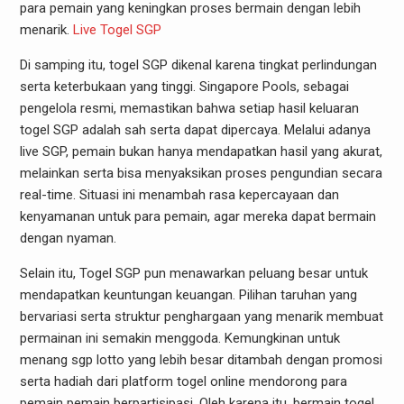
para pemain yang keningkan proses bermain dengan lebih
menarik.
Live Togel SGP
Di samping itu, togel SGP dikenal karena tingkat perlindungan
serta keterbukaan yang tinggi. Singapore Pools, sebagai
pengelola resmi, memastikan bahwa setiap hasil keluaran
togel SGP adalah sah serta dapat dipercaya. Melalui adanya
live SGP, pemain bukan hanya mendapatkan hasil yang akurat,
melainkan serta bisa menyaksikan proses pengundian secara
real-time. Situasi ini menambah rasa kepercayaan dan
kenyamanan untuk para pemain, agar mereka dapat bermain
dengan nyaman.
Selain itu, Togel SGP pun menawarkan peluang besar untuk
mendapatkan keuntungan keuangan. Pilihan taruhan yang
bervariasi serta struktur penghargaan yang menarik membuat
permainan ini semakin menggoda. Kemungkinan untuk
menang sgp lotto yang lebih besar ditambah dengan promosi
serta hadiah dari platform togel online mendorong para
pemain pemain berpartisipasi. Oleh karena itu, bermain togel