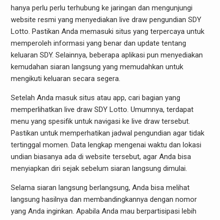
hanya perlu perlu terhubung ke jaringan dan mengunjungi
website resmi yang menyediakan live draw pengundian SDY
Lotto. Pastikan Anda memasuki situs yang terpercaya untuk
memperoleh informasi yang benar dan update tentang
keluaran SDY. Selainnya, beberapa aplikasi pun menyediakan
kemudahan siaran langsung yang memudahkan untuk
mengikuti keluaran secara segera.
Setelah Anda masuk situs atau app, cari bagian yang
memperlihatkan live draw SDY Lotto. Umumnya, terdapat
menu yang spesifik untuk navigasi ke live draw tersebut.
Pastikan untuk memperhatikan jadwal pengundian agar tidak
tertinggal momen. Data lengkap mengenai waktu dan lokasi
undian biasanya ada di website tersebut, agar Anda bisa
menyiapkan diri sejak sebelum siaran langsung dimulai.
Selama siaran langsung berlangsung, Anda bisa melihat
langsung hasilnya dan membandingkannya dengan nomor
yang Anda inginkan. Apabila Anda mau berpartisipasi lebih