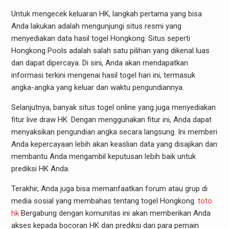
Untuk mengecek keluaran HK, langkah pertama yang bisa
Anda lakukan adalah mengunjungi situs resmi yang
menyediakan data hasil togel Hongkong. Situs seperti
Hongkong Pools adalah salah satu pilihan yang dikenal luas
dan dapat dipercaya. Di sini, Anda akan mendapatkan
informasi terkini mengenai hasil togel hari ini, termasuk
angka-angka yang keluar dan waktu pengundiannya.
Selanjutnya, banyak situs togel online yang juga menyediakan
fitur live draw HK. Dengan menggunakan fitur ini, Anda dapat
menyaksikan pengundian angka secara langsung. Ini memberi
Anda kepercayaan lebih akan keaslian data yang disajikan dan
membantu Anda mengambil keputusan lebih baik untuk
prediksi HK Anda.
Terakhir, Anda juga bisa memanfaatkan forum atau grup di
media sosial yang membahas tentang togel Hongkong.
toto
hk
Bergabung dengan komunitas ini akan memberikan Anda
akses kepada bocoran HK dan prediksi dari para pemain