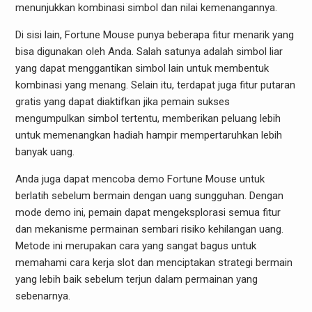
menunjukkan kombinasi simbol dan nilai kemenangannya.
Di sisi lain, Fortune Mouse punya beberapa fitur menarik yang
bisa digunakan oleh Anda. Salah satunya adalah simbol liar
yang dapat menggantikan simbol lain untuk membentuk
kombinasi yang menang. Selain itu, terdapat juga fitur putaran
gratis yang dapat diaktifkan jika pemain sukses
mengumpulkan simbol tertentu, memberikan peluang lebih
untuk memenangkan hadiah hampir mempertaruhkan lebih
banyak uang.
Anda juga dapat mencoba demo Fortune Mouse untuk
berlatih sebelum bermain dengan uang sungguhan. Dengan
mode demo ini, pemain dapat mengeksplorasi semua fitur
dan mekanisme permainan sembari risiko kehilangan uang.
Metode ini merupakan cara yang sangat bagus untuk
memahami cara kerja slot dan menciptakan strategi bermain
yang lebih baik sebelum terjun dalam permainan yang
sebenarnya.