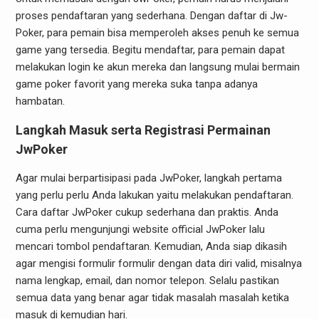
proses pendaftaran yang sederhana. Dengan daftar di Jw-
Poker, para pemain bisa memperoleh akses penuh ke semua
game yang tersedia. Begitu mendaftar, para pemain dapat
melakukan login ke akun mereka dan langsung mulai bermain
game poker favorit yang mereka suka tanpa adanya
hambatan.
Langkah Masuk serta Registrasi Permainan
JwPoker
Agar mulai berpartisipasi pada JwPoker, langkah pertama
yang perlu perlu Anda lakukan yaitu melakukan pendaftaran.
Cara daftar JwPoker cukup sederhana dan praktis. Anda
cuma perlu mengunjungi website official JwPoker lalu
mencari tombol pendaftaran. Kemudian, Anda siap dikasih
agar mengisi formulir formulir dengan data diri valid, misalnya
nama lengkap, email, dan nomor telepon. Selalu pastikan
semua data yang benar agar tidak masalah masalah ketika
masuk di kemudian hari.