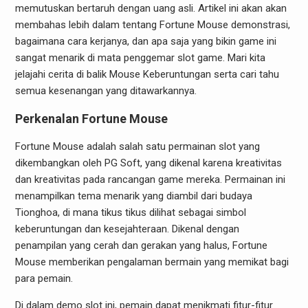
memutuskan bertaruh dengan uang asli. Artikel ini akan akan
membahas lebih dalam tentang Fortune Mouse demonstrasi,
bagaimana cara kerjanya, dan apa saja yang bikin game ini
sangat menarik di mata penggemar slot game. Mari kita
jelajahi cerita di balik Mouse Keberuntungan serta cari tahu
semua kesenangan yang ditawarkannya.
Perkenalan Fortune Mouse
Fortune Mouse adalah salah satu permainan slot yang
dikembangkan oleh PG Soft, yang dikenal karena kreativitas
dan kreativitas pada rancangan game mereka. Permainan ini
menampilkan tema menarik yang diambil dari budaya
Tionghoa, di mana tikus tikus dilihat sebagai simbol
keberuntungan dan kesejahteraan. Dikenal dengan
penampilan yang cerah dan gerakan yang halus, Fortune
Mouse memberikan pengalaman bermain yang memikat bagi
para pemain.
Di dalam demo slot ini, pemain dapat menikmati fitur-fitur