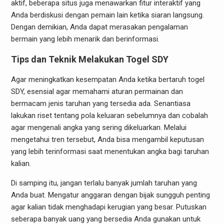
aktif, beberapa situs juga menawarkan fitur interaktif yang
Anda berdiskusi dengan pemain lain ketika siaran langsung.
Dengan demikian, Anda dapat merasakan pengalaman
bermain yang lebih menarik dan berinformasi.
Tips dan Teknik Melakukan Togel SDY
Agar meningkatkan kesempatan Anda ketika bertaruh togel
SDY, esensial agar memahami aturan permainan dan
bermacam jenis taruhan yang tersedia ada. Senantiasa
lakukan riset tentang pola keluaran sebelumnya dan cobalah
agar mengenali angka yang sering dikeluarkan. Melalui
mengetahui tren tersebut, Anda bisa mengambil keputusan
yang lebih terinformasi saat menentukan angka bagi taruhan
kalian.
Di samping itu, jangan terlalu banyak jumlah taruhan yang
Anda buat. Mengatur anggaran dengan bijak sungguh penting
agar kalian tidak menghadapi kerugian yang besar. Putuskan
seberapa banyak uang yang bersedia Anda gunakan untuk