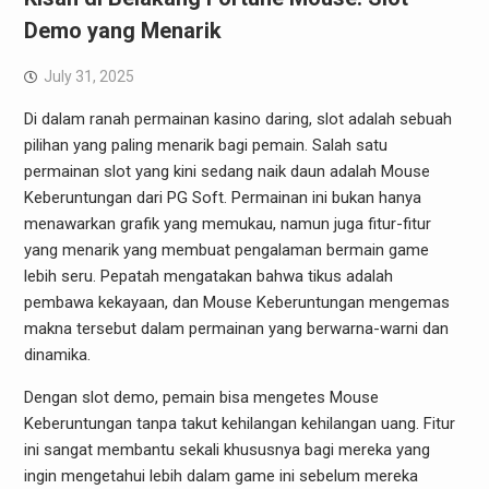
Demo yang Menarik
July 31, 2025
Di dalam ranah permainan kasino daring, slot adalah sebuah
pilihan yang paling menarik bagi pemain. Salah satu
permainan slot yang kini sedang naik daun adalah Mouse
Keberuntungan dari PG Soft. Permainan ini bukan hanya
menawarkan grafik yang memukau, namun juga fitur-fitur
yang menarik yang membuat pengalaman bermain game
lebih seru. Pepatah mengatakan bahwa tikus adalah
pembawa kekayaan, dan Mouse Keberuntungan mengemas
makna tersebut dalam permainan yang berwarna-warni dan
dinamika.
Dengan slot demo, pemain bisa mengetes Mouse
Keberuntungan tanpa takut kehilangan kehilangan uang. Fitur
ini sangat membantu sekali khususnya bagi mereka yang
ingin mengetahui lebih dalam game ini sebelum mereka