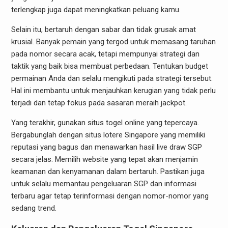
terlengkap juga dapat meningkatkan peluang kamu.
Selain itu, bertaruh dengan sabar dan tidak grusak amat
krusial. Banyak pemain yang tergod untuk memasang taruhan
pada nomor secara acak, tetapi mempunyai strategi dan
taktik yang baik bisa membuat perbedaan. Tentukan budget
permainan Anda dan selalu mengikuti pada strategi tersebut.
Hal ini membantu untuk menjauhkan kerugian yang tidak perlu
terjadi dan tetap fokus pada sasaran meraih jackpot.
Yang terakhir, gunakan situs togel online yang tepercaya.
Bergabunglah dengan situs lotere Singapore yang memiliki
reputasi yang bagus dan menawarkan hasil live draw SGP
secara jelas. Memilih website yang tepat akan menjamin
keamanan dan kenyamanan dalam bertaruh. Pastikan juga
untuk selalu memantau pengeluaran SGP dan informasi
terbaru agar tetap terinformasi dengan nomor-nomor yang
sedang trend.