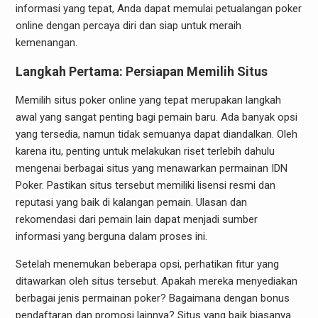
informasi yang tepat, Anda dapat memulai petualangan poker
online dengan percaya diri dan siap untuk meraih
kemenangan.
Langkah Pertama: Persiapan Memilih Situs
Memilih situs poker online yang tepat merupakan langkah
awal yang sangat penting bagi pemain baru. Ada banyak opsi
yang tersedia, namun tidak semuanya dapat diandalkan. Oleh
karena itu, penting untuk melakukan riset terlebih dahulu
mengenai berbagai situs yang menawarkan permainan IDN
Poker. Pastikan situs tersebut memiliki lisensi resmi dan
reputasi yang baik di kalangan pemain. Ulasan dan
rekomendasi dari pemain lain dapat menjadi sumber
informasi yang berguna dalam proses ini.
Setelah menemukan beberapa opsi, perhatikan fitur yang
ditawarkan oleh situs tersebut. Apakah mereka menyediakan
berbagai jenis permainan poker? Bagaimana dengan bonus
pendaftaran dan promosi lainnya? Situs yang baik biasanya