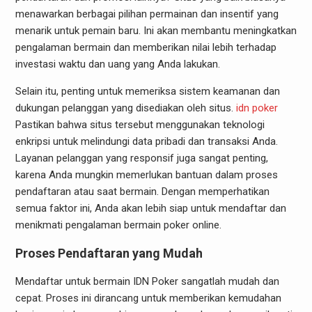
menawarkan berbagai pilihan permainan dan insentif yang
menarik untuk pemain baru. Ini akan membantu meningkatkan
pengalaman bermain dan memberikan nilai lebih terhadap
investasi waktu dan uang yang Anda lakukan.
Selain itu, penting untuk memeriksa sistem keamanan dan
dukungan pelanggan yang disediakan oleh situs.
idn poker
Pastikan bahwa situs tersebut menggunakan teknologi
enkripsi untuk melindungi data pribadi dan transaksi Anda.
Layanan pelanggan yang responsif juga sangat penting,
karena Anda mungkin memerlukan bantuan dalam proses
pendaftaran atau saat bermain. Dengan memperhatikan
semua faktor ini, Anda akan lebih siap untuk mendaftar dan
menikmati pengalaman bermain poker online.
Proses Pendaftaran yang Mudah
Mendaftar untuk bermain IDN Poker sangatlah mudah dan
cepat. Proses ini dirancang untuk memberikan kemudahan