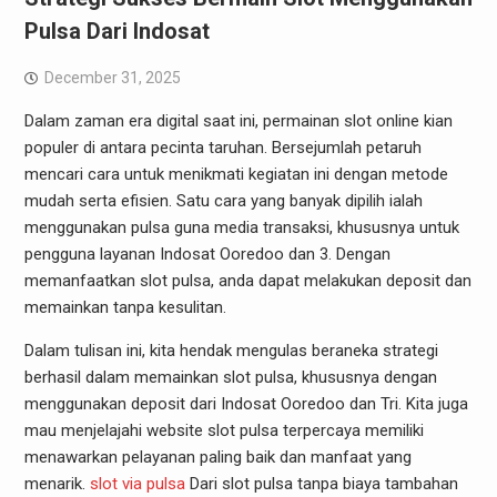
Pulsa Dari Indosat
December 31, 2025
Dalam zaman era digital saat ini, permainan slot online kian
populer di antara pecinta taruhan. Bersejumlah petaruh
mencari cara untuk menikmati kegiatan ini dengan metode
mudah serta efisien. Satu cara yang banyak dipilih ialah
menggunakan pulsa guna media transaksi, khususnya untuk
pengguna layanan Indosat Ooredoo dan 3. Dengan
memanfaatkan slot pulsa, anda dapat melakukan deposit dan
memainkan tanpa kesulitan.
Dalam tulisan ini, kita hendak mengulas beraneka strategi
berhasil dalam memainkan slot pulsa, khususnya dengan
menggunakan deposit dari Indosat Ooredoo dan Tri. Kita juga
mau menjelajahi website slot pulsa terpercaya memiliki
menawarkan pelayanan paling baik dan manfaat yang
menarik.
slot via pulsa
Dari slot pulsa tanpa biaya tambahan