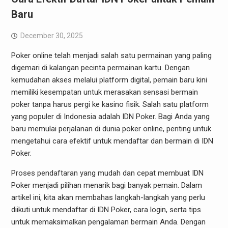
Baru
December 30, 2025
Poker online telah menjadi salah satu permainan yang paling
digemari di kalangan pecinta permainan kartu. Dengan
kemudahan akses melalui platform digital, pemain baru kini
memiliki kesempatan untuk merasakan sensasi bermain
poker tanpa harus pergi ke kasino fisik. Salah satu platform
yang populer di Indonesia adalah IDN Poker. Bagi Anda yang
baru memulai perjalanan di dunia poker online, penting untuk
mengetahui cara efektif untuk mendaftar dan bermain di IDN
Poker.
Proses pendaftaran yang mudah dan cepat membuat IDN
Poker menjadi pilihan menarik bagi banyak pemain. Dalam
artikel ini, kita akan membahas langkah-langkah yang perlu
diikuti untuk mendaftar di IDN Poker, cara login, serta tips
untuk memaksimalkan pengalaman bermain Anda. Dengan