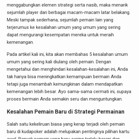
menggabungkan elemen strategi serta nasib, maka menarik
sejumlah player dari berbagai macam-macam latar belakang.
Meski tampak sederhana, sejumlah pemain lain yang
terjerumus ke kesalahan umum yang umum yang sering
dapat mengurangi kesempatan mereka untuk meraih
kemenangan.
Pada artikel kali ini, kita akan membahas 5 kesalahan umum
umum yang sering kali diulang oleh pemain. Dengan
mengetahui dan menghindari kesalahan-kesalahan ini, Anda
tak hanya bisa meningkatkan kemampuan bermain Anda
tetapi juga menambah kemungkinan dalam mendapatkan
kemenangan lebih besar. Ayo sama-sama cermati ini, supaya
proses bermain Anda semakin seru dan menguntungkan.
Kesalahan Pemain Baru di Strategi Permainan
Salah satu kekeliruan biasa yang kerap terjadi oleh pemain
baru di kudapoker adalah melupakan pentingnya pilihan kartu