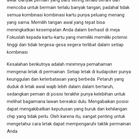
awal. Banyak pemain yang baru sering terlalu berani dan
mencoba untuk bermain terlalu banyak tangan, padahal tidak
semua kombinasi kombinasi kartu punya peluang menang
yang sama. Memilih tangan awal yang tepat bisa
meningkatkan kesempatan Anda dalam berhasil di meja.
Fokuslah kepada kartu-kartu yang memiliki memiliki potensi
tinggi dan tidak tergesa-gesa segera terlibat dalam setiap
kombinasi.
Kesalahan berikutnya adalah minimnya pemahaman
mengenai letak di permainan. Setiap letak di kudapoker punya
keunggulan dan keterbatasan yang berbeda. Petaruh yang
duduk di letak awal wajib lebih dalam dalam bertaruh,
sedangkan pemain di posisi terakhir punya kelebihan untuk
melihat bagaimana lawan bereaksi dulu. Mengabaikan posisi
dapat mengakibatkan keputusan yang buruk dan kehilangan
chip yang tidak perlu. Oleh karena itu, sangat penting untuk
mengetahui cara letak dapat mempengaruhi taktik permainan
Anda.