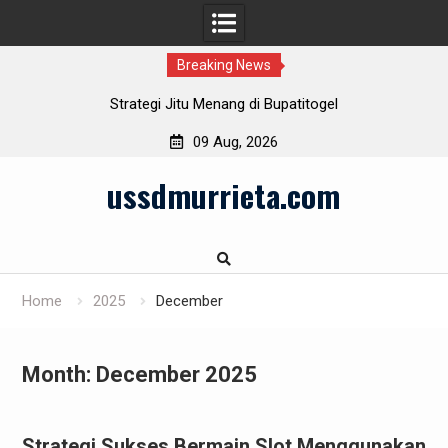
Breaking News
Strategi Jitu Menggunakan Rubah4D untuk Meraih
Kemenangan
09 Aug, 2026
Skip
ussdmurrieta.com
to
content
Home
2025
December
Month:
December 2025
Strategi Sukses Bermain Slot Menggunakan