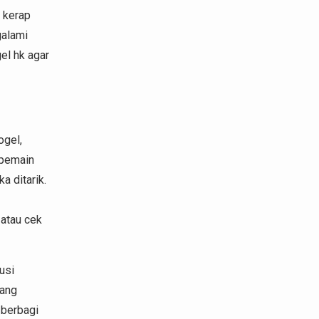
e kerap
galami
el hk agar
ogel,
 pemain
 ditarik.
 atau cek
usi
yang
 berbagi