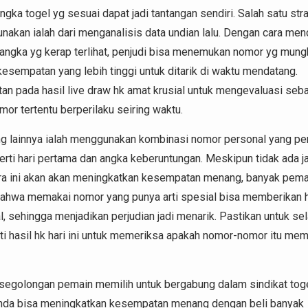
ngka togel yg sesuai dapat jadi tantangan sendiri. Salah satu str
unakan ialah dari menganalisis data undian lalu. Dengan cara men
 angka yg kerap terlihat, penjudi bisa menemukan nomor yg mung
kesempatan yang lebih tinggi untuk ditarik di waktu mendatang.
n pada hasil live draw hk amat krusial untuk mengevaluasi se
or tertentu berperilaku seiring waktu.
ng lainnya ialah menggunakan kombinasi nomor personal yang pe
erti hari pertama dan angka keberuntungan. Meskipun tidak ada j
a ini akan akan meningkatkan kesempatan menang, banyak pema
ahwa memakai nomor yang punya arti spesial bisa memberikan 
, sehingga menjadikan perjudian jadi menarik. Pastikan untuk sel
 hasil hk hari ini untuk memeriksa apakah nomor-nomor itu m
 segolongan pemain memilih untuk bergabung dalam sindikat toge
 anda bisa meningkatkan kesempatan menang dengan beli banyak