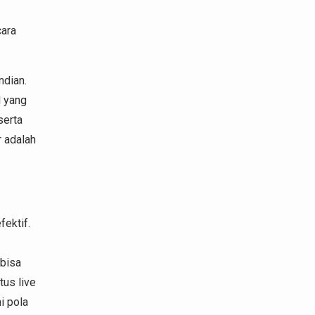
ara
ndian.
l yang
serta
 adalah
ektif.
bisa
us live
i pola