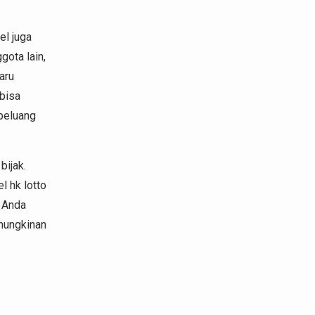
el juga
ota lain,
aru
 bisa
peluang
bijak.
l hk lotto
, Anda
emungkinan