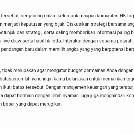
l tersebut, bergabung dalam kelompok maupun komunitas HK tog
 menjadi keputusan yang bijak. Diskusikan strategi bersama angg
petunjuk dan strategi, serta saling memberikan informasi paling b
k live draw serta hasil hk lotto. Interaksi dengan sesama petaruh
pandangan baru dalam memilih angka yang yang berpotensi ber
a, tidak melupakan agar mengatur budget permainan Anda dengan 
batasan jumlah yang ingin kamu belanjakan untuk memainkan toge
dan ikuti batas tersebut. Dengan manajemen keuangan yang teratur
ya dapat bermain dengan lebih nyaman, juga juga menghindari k
n besar yang dapat merugikan.