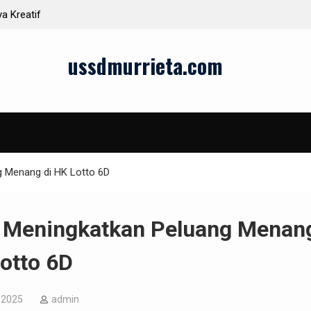
Strategi Jitu Menggunakan Rubah4D untuk Mera
Kemenangan
ussdmurrieta.com
g Menang di HK Lotto 6D
 Meningkatkan Peluang Menang
otto 6D
, 2025
admin