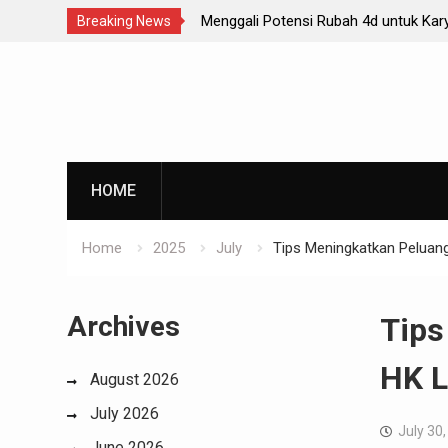
untuk Karya Kreatif
Strategi Jitu Menang di Bupatitogel
Breaking News
Skip
to
content
HOME
Home
2025
July
Tips Meningkatkan Peluan
Archives
Tips
HK L
August 2026
July 2026
July 30
June 2026