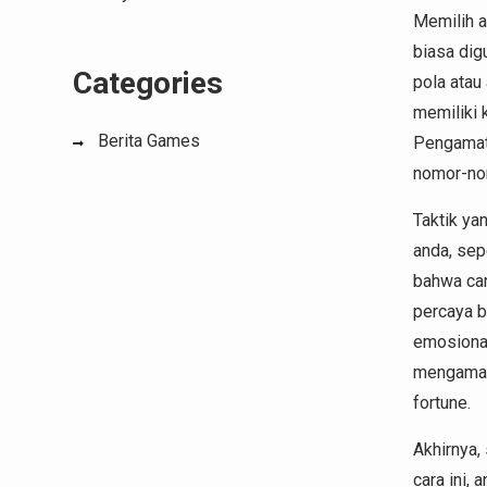
Memilih a
biasa dig
Categories
pola atau
memiliki 
Berita Games
Pengamata
nomor-nom
Taktik ya
anda, sep
bahwa car
percaya b
emosional
mengamati
fortune.
Akhirnya,
cara ini,