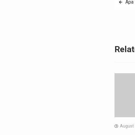
Post
Apa 
navig
Relat
August 