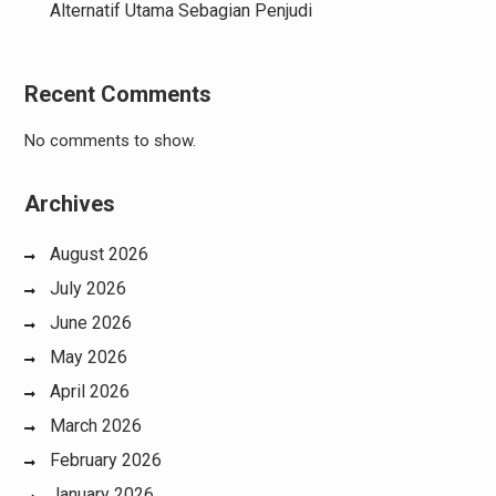
Alternatif Utama Sebagian Penjudi
Recent Comments
No comments to show.
Archives
August 2026
July 2026
June 2026
May 2026
April 2026
March 2026
February 2026
January 2026