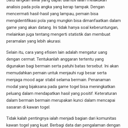
Satu langkah awal yang dapat diambil ialah melakukan
analisis pada pola angka yang kerap tampak. Dengan
mencermati hasil-hasil yang lampau, pemain bisa
mengidentifikasi pola yang mungkin bisa dimanfaatkan dalam
game yang akan datang. Ini tidak hanya soal keberuntungan,
melainkan juga tentang mengerti statistik dan membuat
peramalan yang lebih akurasi.
Selain itu, cara yang efisien lain adalah mengatur uang
dengan cermat. Tentukanlah anggaran tertentu yang
digunakan bagi bermain serta patuhi batas tersebut. Ini akan
memudahkan pemain untuk menjauhi rugi besar serta
menjaga mood agar stabil selama bermain. Penanaman
modal yang bijaksana pada game togel bisa meningkatkan
peluang dalam mendapatkan hasil yang positif. Keteraturan
dalam bermain bermain merupakan kunci dalam mencapai
sasaran di kawan togel.
Tidak kalah pentingnya ialah menjadi bagian dari komunitas
kawan togel yang kuat. Berbagi data dan pengalaman dengan