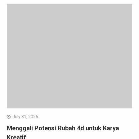
July 31, 2026
Menggali Potensi Rubah 4d untuk Karya
Kreatif