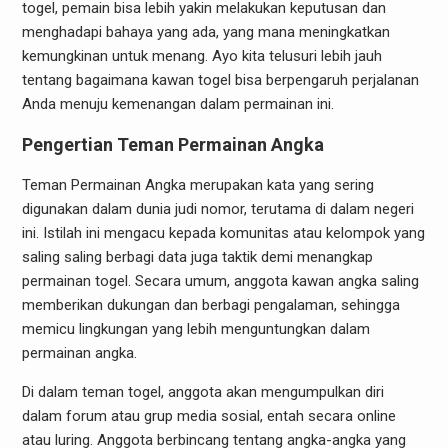
togel, pemain bisa lebih yakin melakukan keputusan dan
menghadapi bahaya yang ada, yang mana meningkatkan
kemungkinan untuk menang. Ayo kita telusuri lebih jauh
tentang bagaimana kawan togel bisa berpengaruh perjalanan
Anda menuju kemenangan dalam permainan ini.
Pengertian Teman Permainan Angka
Teman Permainan Angka merupakan kata yang sering
digunakan dalam dunia judi nomor, terutama di dalam negeri
ini. Istilah ini mengacu kepada komunitas atau kelompok yang
saling saling berbagi data juga taktik demi menangkap
permainan togel. Secara umum, anggota kawan angka saling
memberikan dukungan dan berbagi pengalaman, sehingga
memicu lingkungan yang lebih menguntungkan dalam
permainan angka.
Di dalam teman togel, anggota akan mengumpulkan diri
dalam forum atau grup media sosial, entah secara online
atau luring. Anggota berbincang tentang angka-angka yang