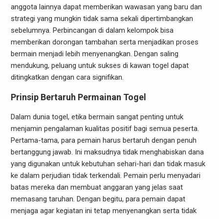
anggota lainnya dapat memberikan wawasan yang baru dan
strategi yang mungkin tidak sama sekali dipertimbangkan
sebelumnya. Perbincangan di dalam kelompok bisa
memberikan dorongan tambahan serta menjadikan proses
bermain menjadi lebih menyenangkan. Dengan saling
mendukung, peluang untuk sukses di kawan togel dapat
ditingkatkan dengan cara signifikan.
Prinsip Bertaruh Permainan Togel
Dalam dunia togel, etika bermain sangat penting untuk
menjamin pengalaman kualitas positif bagi semua peserta.
Pertama-tama, para pemain harus bertaruh dengan penuh
bertanggung jawab. Ini maksudnya tidak menghabiskan dana
yang digunakan untuk kebutuhan sehari-hari dan tidak masuk
ke dalam perjudian tidak terkendali. Pemain perlu menyadari
batas mereka dan membuat anggaran yang jelas saat
memasang taruhan. Dengan begitu, para pemain dapat
menjaga agar kegiatan ini tetap menyenangkan serta tidak