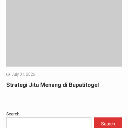
July 31, 2026
Strategi Jitu Menang di Bupatitogel
Search
Search