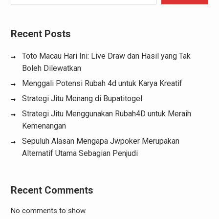
Recent Posts
Toto Macau Hari Ini: Live Draw dan Hasil yang Tak
Boleh Dilewatkan
Menggali Potensi Rubah 4d untuk Karya Kreatif
Strategi Jitu Menang di Bupatitogel
Strategi Jitu Menggunakan Rubah4D untuk Meraih
Kemenangan
Sepuluh Alasan Mengapa Jwpoker Merupakan
Alternatif Utama Sebagian Penjudi
Recent Comments
No comments to show.