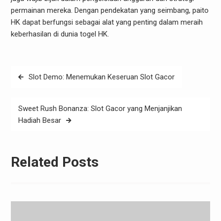
permainan mereka. Dengan pendekatan yang seimbang, paito
HK dapat berfungsi sebagai alat yang penting dalam meraih
keberhasilan di dunia togel HK.
Post
Slot Demo: Menemukan Keseruan Slot Gacor
navigation
Sweet Rush Bonanza: Slot Gacor yang Menjanjikan
Hadiah Besar
Related Posts