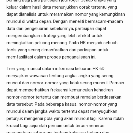
penting bagi para partisipan judi togel. Setiap angka yang
keluar dalam hasil data menunjukkan corak tertentu yang
dapat dianalisis untuk meramalkan nomor yang kemungkinan
muncul di waktu depan. Dengan meneliti bermacam-macam
data dari pengeluaran sebelumnya, partisipan dapat
mengembangkan strategi yang lebih efektif untuk
meningkatkan peluang menang. Paito HK menjadi sebuah
tools yang sering dimanfaatkan dari partisipan untuk
memfasilitasi dalam proses penganalisaan ini.
Tren yang muncul dalam informasi keluaran HK 6D
menyajikan wawasan tentang angka-angka yang sering
muncul dan nomor-nomor yang tidak sering muncul. Pemain
dapat memperhatikan frekuensi kemunculan kehadiran
nomor-nomor tertentu dan membuat ramalan berdasarkan
data tersebut. Pada beberapa kasus, nomor-nomor yang
muncul dalam jangka waktu tertentu dapat menyuguhkan
petunjuk mengenai pola yang akan muncul lagi. Karena itulah
krusial bagi sejumlah pemain untuk terus-menerus
memperbarui informasi tentang keluaran terbaru dan