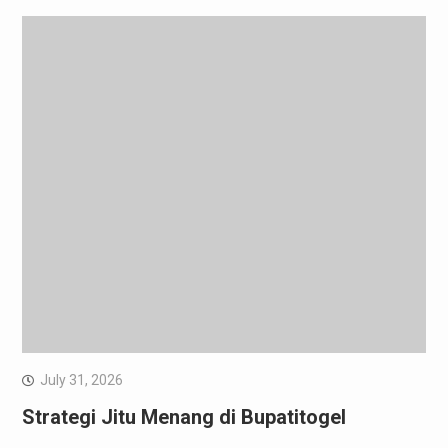
July 31, 2026
Strategi Jitu Menang di Bupatitogel