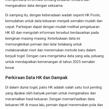
menganalisis data dengan seksama.
Di samping itu, dengan keberadaan wadah seperti HK Pools,
kemudahan untuk data keluaran menjadi semakin mudah dan
cepat. Partisipan dapat dengan mudah melihat pengeluaran
HK 6D dan mengolah informasi tersebut berdasarkan pada
keinginan masing-masing. Keterbukaan data ini
memungkinkan pemain dari latar belakang untuk
melaksanakan riset dan menemukan metode baru dalam
berjudi togel. Dengan cara mengetahui data yang ada, peluang
untuk mendapatkan kemenangan di tahun 2025 semakin
besar.
Perkiraan Data HK dan Dampak
Di dalam dunia togel, paito HK adalah salah satu tool penting
yang dipakai oleh banyak pemain untuk menganalisis dan
meramalkan hasil keluaran. Dengan memanfaatkan data
keluaran HK di masa lalu, pemain dapat menemukan pola dan