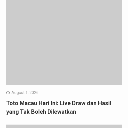
August 1, 2026
Toto Macau Hari Ini: Live Draw dan Hasil
yang Tak Boleh Dilewatkan