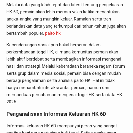
Melalui data yang lebih tepat dan latest tentang pengeluaran
HK 6D, pemain akan lebih merasa yakin ketika menentukan
angka-angka yang mungkin keluar. Ramalan serta tren
berlandaskan data yang terkumpul dari tahun-tahun juga akan
bertambah populer.
paito hk
Kecenderungan sosial pun bakal berperan dalam
perkembangan togel HK, di mana komunitas pemain akan
lebih aktif berdebat serta membagikan informasi mengenai
hasil dan strategi. Melalui keberadaan beraneka ragam forum
serta grup dalam media sosial, pemain bisa dengan mudah
berbagi pengalaman serta analisis paito HK. Hal ini tidak
hanya menambah interaksi antar pemain, namun dan
memperluas pemahaman mengenai togel HK serta data HK
2025.
Penganalisaan Informasi Keluaran HK 6D
Informasi keluaran HK 6D mempunyai peran yang sangat