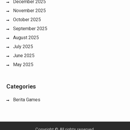
December 2025
November 2025
October 2025
September 2025
August 2025
July 2025
June 2025
May 2025
Categories
Berita Games
Copyright © All rights reserved.