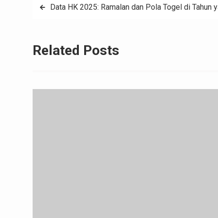
Post
Data HK 2025: Ramalan dan Pola Togel di Tahun 
navigation
Related Posts