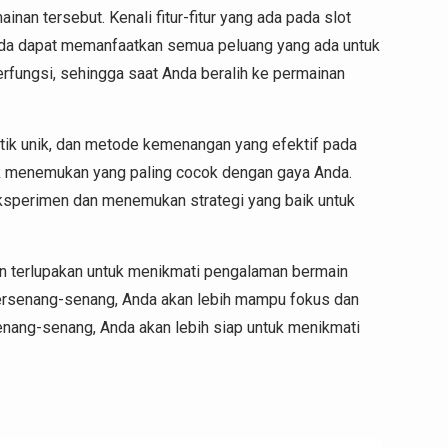
n tersebut. Kenali fitur-fitur yang ada pada slot
da dapat memanfaatkan semua peluang yang ada untuk
rfungsi, sehingga saat Anda beralih ke permainan
stik unik, dan metode kemenangan yang efektif pada
tuk menemukan yang paling cocok dengan gaya Anda.
ksperimen dan menemukan strategi yang baik untuk
n terlupakan untuk menikmati pengalaman bermain
bersenang-senang, Anda akan lebih mampu fokus dan
nang-senang, Anda akan lebih siap untuk menikmati