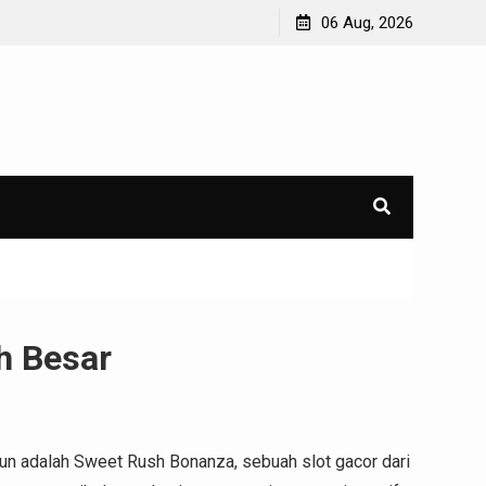
n Rubah4D untuk Meraih
Toto Macau Hari Ini: Live Draw dan H
06 Aug, 2026
Boleh Dilewatkan
h Besar
daun adalah Sweet Rush Bonanza, sebuah slot gacor dari