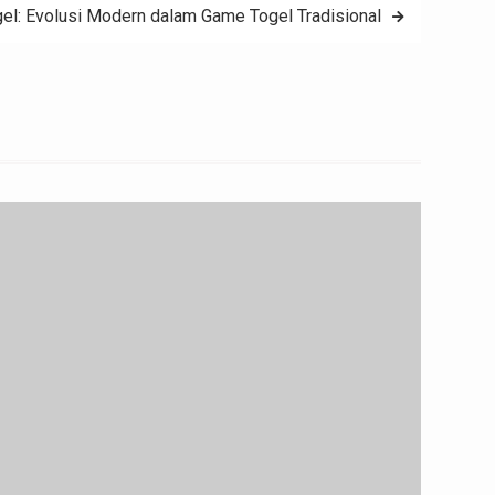
el: Evolusi Modern dalam Game Togel Tradisional