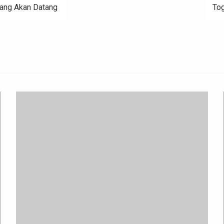
yang Akan Datang
Tog