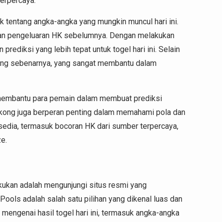
terpercaya.
 tentang angka-angka yang mungkin muncul hari ini.
kan pengeluaran HK sebelumnya. Dengan melakukan
ediksi yang lebih tepat untuk togel hari ini. Selain
yang sebenarnya, yang sangat membantu dalam
 membantu para pemain dalam membuat prediksi
gkong juga berperan penting dalam memahami pola dan
sedia, termasuk bocoran HK dari sumber terpercaya,
e.
kukan adalah mengunjungi situs resmi yang
ools adalah salah satu pilihan yang dikenal luas dan
 mengenai hasil togel hari ini, termasuk angka-angka