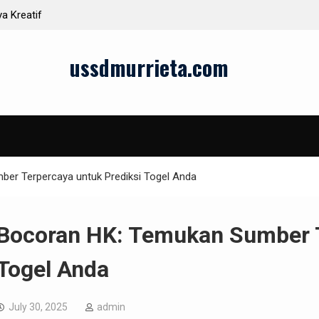
Strategi Jitu Menggunakan Rubah4D untuk Mera
Kemenangan
ussdmurrieta.com
er Terpercaya untuk Prediksi Togel Anda
Bocoran HK: Temukan Sumber T
Togel Anda
July 30, 2025
admin