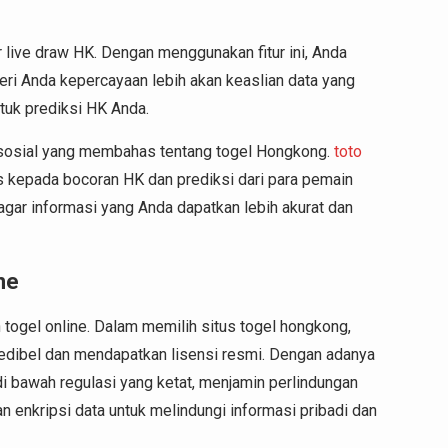
r live draw HK. Dengan menggunakan fitur ini, Anda
ri Anda kepercayaan lebih akan keaslian data yang
tuk prediksi HK Anda.
a sosial yang membahas tentang togel Hongkong.
toto
kepada bocoran HK dan prediksi dari para pemain
gar informasi yang Anda dapatkan lebih akurat dan
ne
ogel online. Dalam memilih situs togel hongkong,
kredibel dan mendapatkan lisensi resmi. Dengan adanya
 di bawah regulasi yang ketat, menjamin perlindungan
an enkripsi data untuk melindungi informasi pribadi dan