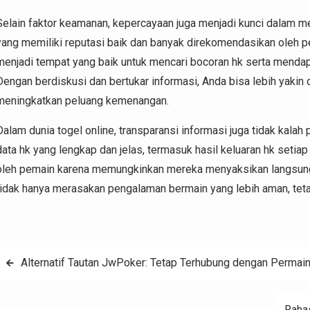
Selain faktor keamanan, kepercayaan juga menjadi kunci dalam me
yang memiliki reputasi baik dan banyak direkomendasikan oleh pe
menjadi tempat yang baik untuk mencari bocoran hk serta mendap
Dengan berdiskusi dan bertukar informasi, Anda bisa lebih yakin
meningkatkan peluang kemenangan.
Dalam dunia togel online, transparansi informasi juga tidak kala
data hk yang lengkap dan jelas, termasuk hasil keluaran hk setiap 
oleh pemain karena memungkinkan mereka menyaksikan langsung 
tidak hanya merasakan pengalaman bermain yang lebih aman, teta
Post
Alternatif Tautan JwPoker: Tetap Terhubung dengan Perma
navigation
Rahas