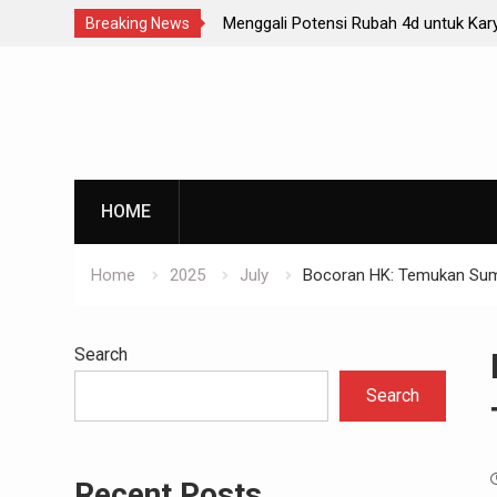
untuk Karya Kreatif
Strategi Jitu Menang di Bupatitogel
Breaking News
Skip
to
content
HOME
Home
2025
July
Bocoran HK: Temukan Sumb
Search
Search
Recent Posts