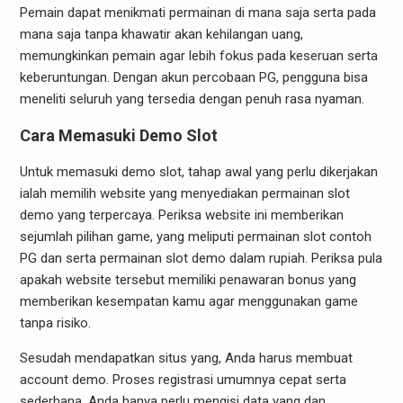
Pemain dapat menikmati permainan di mana saja serta pada
mana saja tanpa khawatir akan kehilangan uang,
memungkinkan pemain agar lebih fokus pada keseruan serta
keberuntungan. Dengan akun percobaan PG, pengguna bisa
meneliti seluruh yang tersedia dengan penuh rasa nyaman.
Cara Memasuki Demo Slot
Untuk memasuki demo slot, tahap awal yang perlu dikerjakan
ialah memilih website yang menyediakan permainan slot
demo yang terpercaya. Periksa website ini memberikan
sejumlah pilihan game, yang meliputi permainan slot contoh
PG dan serta permainan slot demo dalam rupiah. Periksa pula
apakah website tersebut memiliki penawaran bonus yang
memberikan kesempatan kamu agar menggunakan game
tanpa risiko.
Sesudah mendapatkan situs yang, Anda harus membuat
account demo. Proses registrasi umumnya cepat serta
sederhana. Anda hanya perlu mengisi data yang dan