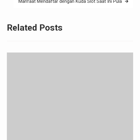
Manfaat Mendaftar dengan Kuda Slot Saat Ini Pula
Related Posts