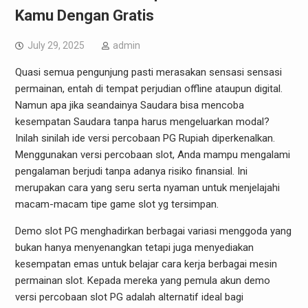
Kamu Dengan Gratis
July 29, 2025
admin
Quasi semua pengunjung pasti merasakan sensasi sensasi
permainan, entah di tempat perjudian offline ataupun digital.
Namun apa jika seandainya Saudara bisa mencoba
kesempatan Saudara tanpa harus mengeluarkan modal?
Inilah sinilah ide versi percobaan PG Rupiah diperkenalkan.
Menggunakan versi percobaan slot, Anda mampu mengalami
pengalaman berjudi tanpa adanya risiko finansial. Ini
merupakan cara yang seru serta nyaman untuk menjelajahi
macam-macam tipe game slot yg tersimpan.
Demo slot PG menghadirkan berbagai variasi menggoda yang
bukan hanya menyenangkan tetapi juga menyediakan
kesempatan emas untuk belajar cara kerja berbagai mesin
permainan slot. Kepada mereka yang pemula akun demo
versi percobaan slot PG adalah alternatif ideal bagi