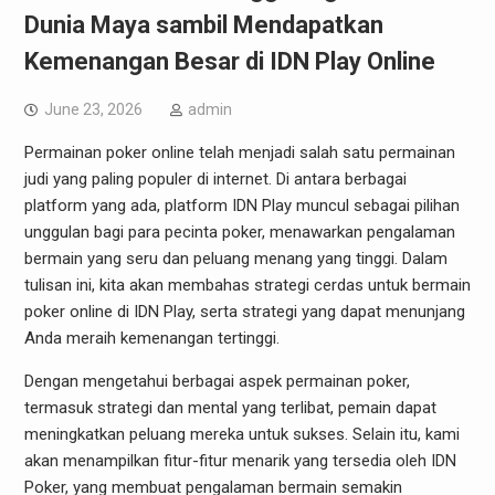
Dunia Maya sambil Mendapatkan
Kemenangan Besar di IDN Play Online
June 23, 2026
admin
Permainan poker online telah menjadi salah satu permainan
judi yang paling populer di internet. Di antara berbagai
platform yang ada, platform IDN Play muncul sebagai pilihan
unggulan bagi para pecinta poker, menawarkan pengalaman
bermain yang seru dan peluang menang yang tinggi. Dalam
tulisan ini, kita akan membahas strategi cerdas untuk bermain
poker online di IDN Play, serta strategi yang dapat menunjang
Anda meraih kemenangan tertinggi.
Dengan mengetahui berbagai aspek permainan poker,
termasuk strategi dan mental yang terlibat, pemain dapat
meningkatkan peluang mereka untuk sukses. Selain itu, kami
akan menampilkan fitur-fitur menarik yang tersedia oleh IDN
Poker, yang membuat pengalaman bermain semakin