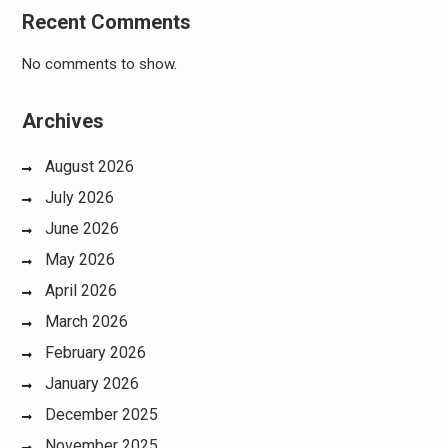
Recent Comments
No comments to show.
Archives
August 2026
July 2026
June 2026
May 2026
April 2026
March 2026
February 2026
January 2026
December 2025
November 2025