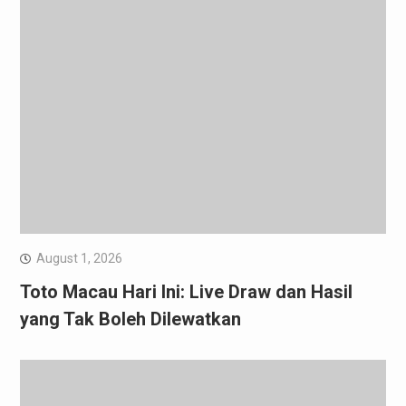
August 1, 2026
Toto Macau Hari Ini: Live Draw dan Hasil
yang Tak Boleh Dilewatkan