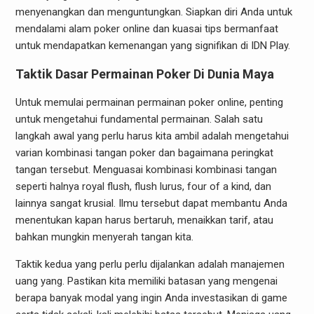
menyenangkan dan menguntungkan. Siapkan diri Anda untuk
mendalami alam poker online dan kuasai tips bermanfaat
untuk mendapatkan kemenangan yang signifikan di IDN Play.
Taktik Dasar Permainan Poker Di Dunia Maya
Untuk memulai permainan permainan poker online, penting
untuk mengetahui fundamental permainan. Salah satu
langkah awal yang perlu harus kita ambil adalah mengetahui
varian kombinasi tangan poker dan bagaimana peringkat
tangan tersebut. Menguasai kombinasi kombinasi tangan
seperti halnya royal flush, flush lurus, four of a kind, dan
lainnya sangat krusial. Ilmu tersebut dapat membantu Anda
menentukan kapan harus bertaruh, menaikkan tarif, atau
bahkan mungkin menyerah tangan kita.
Taktik kedua yang perlu perlu dijalankan adalah manajemen
uang yang. Pastikan kita memiliki batasan yang mengenai
berapa banyak modal yang ingin Anda investasikan di game