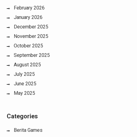
February 2026
January 2026
December 2025
November 2025
October 2025
September 2025
August 2025
July 2025
June 2025
May 2025
Categories
Berita Games