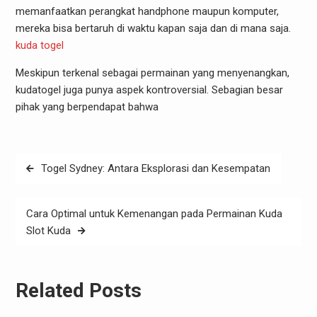
memanfaatkan perangkat handphone maupun komputer,
mereka bisa bertaruh di waktu kapan saja dan di mana saja.
kuda togel
Meskipun terkenal sebagai permainan yang menyenangkan,
kudatogel juga punya aspek kontroversial. Sebagian besar
pihak yang berpendapat bahwa
Post
Togel Sydney: Antara Eksplorasi dan Kesempatan
navigation
Cara Optimal untuk Kemenangan pada Permainan Kuda
Slot Kuda
Related Posts