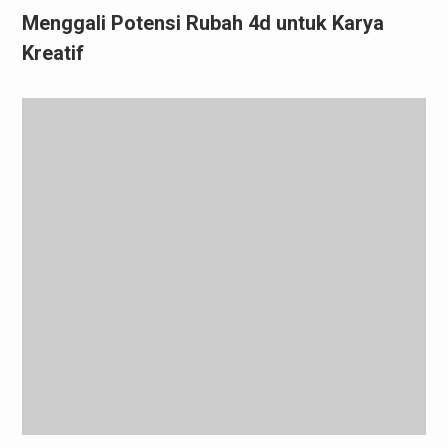
Menggali Potensi Rubah 4d untuk Karya
Kreatif