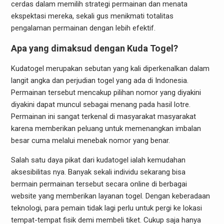
cerdas dalam memilih strategi permainan dan menata
ekspektasi mereka, sekali gus menikmati totalitas
pengalaman permainan dengan lebih efektif.
Apa yang dimaksud dengan Kuda Togel?
Kudatogel merupakan sebutan yang kali diperkenalkan dalam
langit angka dan perjudian togel yang ada di Indonesia.
Permainan tersebut mencakup pilihan nomor yang diyakini
diyakini dapat muncul sebagai menang pada hasil lotre.
Permainan ini sangat terkenal di masyarakat masyarakat
karena memberikan peluang untuk memenangkan imbalan
besar cuma melalui menebak nomor yang benar.
Salah satu daya pikat dari kudatogel ialah kemudahan
aksesibilitas nya. Banyak sekali individu sekarang bisa
bermain permainan tersebut secara online di berbagai
website yang memberikan layanan togel. Dengan keberadaan
teknologi, para pemain tidak lagi perlu untuk pergi ke lokasi
tempat-tempat fisik demi membeli tiket. Cukup saja hanya