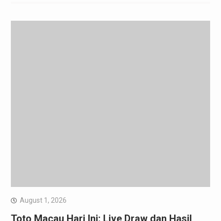
August 1, 2026
Toto Macau Hari Ini: Live Draw dan Hasil