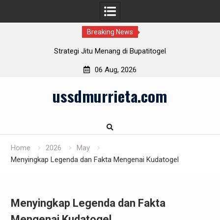
Breaking News
Strategi Jitu Menang di Bupatitogel
06 Aug, 2026
Skip
ussdmurrieta.com
to
content
Home
2026
May
Menyingkap Legenda dan Fakta Mengenai Kudatogel
Menyingkap Legenda dan Fakta
Mengenai Kudatogel