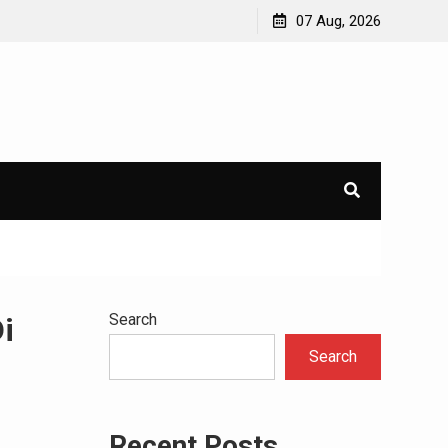
ih
Toto Macau Hari Ini: Live Draw dan Hasil yang Tak
07 Aug, 2026
Boleh Dilewatkan
Search
i
Search
Recent Posts