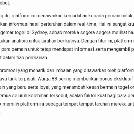
ebut.
g itu, platform ini menawarkan kemudahan kepada pemain untuk
an informasi hasil pertaruhan dalam real-time. Hal ini sangat kru
gemar togel di Sydney, sebab mereka segera segera melihat hasi
kan analisis untuk taruhan berikutnya. Dengan fitur ini, platform i
para pemain untuk tetap mendapat informasi serta mengambil pi
t dalam tiap permainan.
 promosi yang menarik dan imbalan yang ditawarkan oleh platform 
aya tarik terpisah. Warga 88 sering memberikan bonus eksklusif
in yang baru serta loyal, yang menambah kesan bermain togel on
mua seluruh kelebihan tersebut, adalah faktor kuat bagi para p
uk memilih platform ini sebagai tempat tempat taruhan mereka unt
.