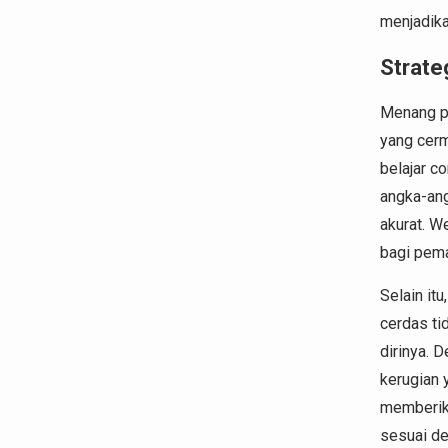
menjadika
Strate
Menang pe
yang cerm
belajar c
angka-ang
akurat. W
bagi pema
Selain it
cerdas ti
dirinya. 
kerugian 
memberika
sesuai de