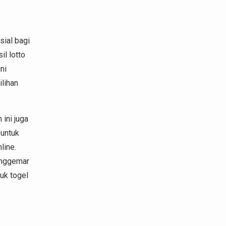
sial bagi
l lotto
ni
lihan
ini juga
 untuk
line.
enggemar
uk togel