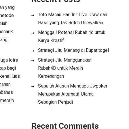
nan yang
Toto Macau Hari Ini: Live Draw dan
 metode
Hasil yang Tak Boleh Dilewatkan
elah
menarik
Menggali Potensi Rubah 4d untuk
yang
Karya Kreatif
Strategi Jitu Menang di Bupatitogel
uga lotre
Strategi Jitu Menggunakan
kap bagi
Rubah4D untuk Meraih
ikenal luas
Kemenangan
ahanan
Sepuluh Alasan Mengapa Jwpoker
mbahas
Merupakan Alternatif Utama
 meraih
Sebagian Penjudi
Recent Comments