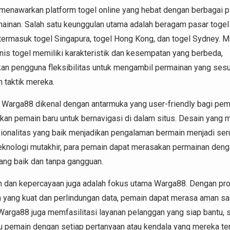
enawarkan platform togel online yang hebat dengan berbagai pi
mainan. Salah satu keunggulan utama adalah beragam pasar togel
 termasuk togel Singapura, togel Hong Kong, dan togel Sydney. M
nis togel memiliki karakteristik dan kesempatan yang berbeda,
n pengguna fleksibilitas untuk mengambil permainan yang ses
n taktik mereka.
u, Warga88 dikenal dengan antarmuka yang user-friendly bagi pem
n pemain baru untuk bernavigasi di dalam situs. Desain yang 
ionalitas yang baik menjadikan pengalaman bermain menjadi ser
eknologi mutakhir, para pemain dapat merasakan permainan deng
yang baik dan tanpa gangguan.
 dan kepercayaan juga adalah fokus utama Warga88. Dengan pr
yang kuat dan perlindungan data, pemain dapat merasa aman sa
Warga88 juga memfasilitasi layanan pelanggan yang siap bantu, 
pemain dengan setiap pertanyaan atau kendala yang mereka te