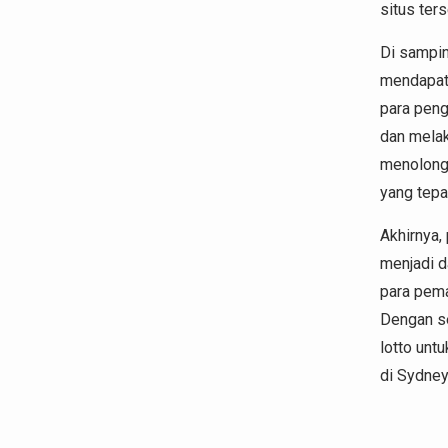
situs ters
Di sampin
mendapatk
para peng
dan melaku
menolong 
yang tepa
Akhirnya,
menjadi d
para pema
Dengan se
lotto unt
di Sydney