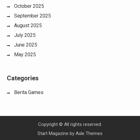
October 2025
September 2025
August 2025
July 2025
June 2025
May 2025
Categories
Berita Games
Copyright © All rights reserved.
Start Magazine by
Axle Themes