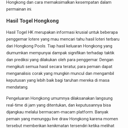
Hongkong dan cara memaksimalkan kesempatan dalam
permainan ini.
Hasil Togel Hongkong
Hasil Togel HK merupakan informasi krusial untuk beberapa
penggemar lotere yang mau mencari tahu hasil loteri terbaru
dari Hongkong Pools. Tiap hasil keluaran Hongkong yang
diumumkan mempunyai dampak signifikan terhadap taktik
dan prediksi yang dilakukan oleh para penggemar. Dengan
mengikuti semua hasil secara teratur, para pemain dapat
menganalisis corak yang mungkin muncul dan mengambil
keputusan yang lebih baik bagi taruhan mereka di masa
mendatang.
Pengeluaran Hongkong umumnya dilaksanakan langsung
real-time di jam yang ditentukan, dan keputusannya bisa
dijangkau melalui bermacam-macam platform. Banyak
pemain yang menunggu live draw Hongkong karena momen
tersebut memberikan kenikmatan tersendiri ketika melihat