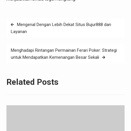
Post
Mengenal Dengan Lebih Dekat Situs Bujur888 dan
navigation
Layanan
Menghadapi Rintangan Permainan Ferari Poker: Strategi
untuk Mendapatkan Kemenangan Besar Sekali
Related Posts