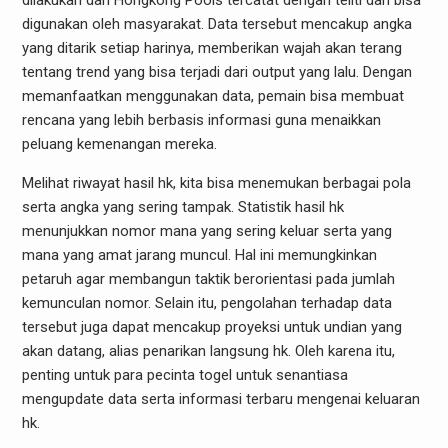
dilakukan dari Hongkong Pools tercatat dengan teliti dan bisa
digunakan oleh masyarakat. Data tersebut mencakup angka
yang ditarik setiap harinya, memberikan wajah akan terang
tentang trend yang bisa terjadi dari output yang lalu. Dengan
memanfaatkan menggunakan data, pemain bisa membuat
rencana yang lebih berbasis informasi guna menaikkan
peluang kemenangan mereka.
Melihat riwayat hasil hk, kita bisa menemukan berbagai pola
serta angka yang sering tampak. Statistik hasil hk
menunjukkan nomor mana yang sering keluar serta yang
mana yang amat jarang muncul. Hal ini memungkinkan
petaruh agar membangun taktik berorientasi pada jumlah
kemunculan nomor. Selain itu, pengolahan terhadap data
tersebut juga dapat mencakup proyeksi untuk undian yang
akan datang, alias penarikan langsung hk. Oleh karena itu,
penting untuk para pecinta togel untuk senantiasa
mengupdate data serta informasi terbaru mengenai keluaran
hk.