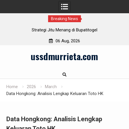
Breaking News
Strategi Jitu Menang di Bupatitogel
06 Aug, 2026
Skip
ussdmurrieta.com
to
content
Home
2026
March
Data Hongkong: Analisis Lengkap Keluaran Toto HK
Data Hongkong: Analisis Lengkap
Keluaran Toto HK