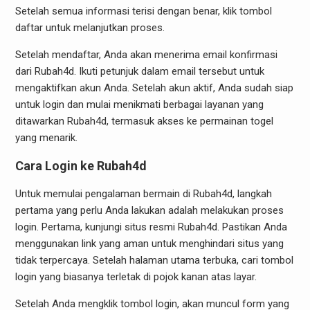
Setelah semua informasi terisi dengan benar, klik tombol
daftar untuk melanjutkan proses.
Setelah mendaftar, Anda akan menerima email konfirmasi
dari Rubah4d. Ikuti petunjuk dalam email tersebut untuk
mengaktifkan akun Anda. Setelah akun aktif, Anda sudah siap
untuk login dan mulai menikmati berbagai layanan yang
ditawarkan Rubah4d, termasuk akses ke permainan togel
yang menarik.
Cara Login ke Rubah4d
Untuk memulai pengalaman bermain di Rubah4d, langkah
pertama yang perlu Anda lakukan adalah melakukan proses
login. Pertama, kunjungi situs resmi Rubah4d. Pastikan Anda
menggunakan link yang aman untuk menghindari situs yang
tidak terpercaya. Setelah halaman utama terbuka, cari tombol
login yang biasanya terletak di pojok kanan atas layar.
Setelah Anda mengklik tombol login, akan muncul form yang