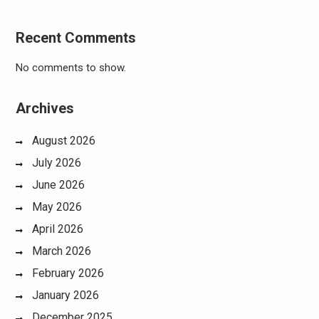
Recent Comments
No comments to show.
Archives
August 2026
July 2026
June 2026
May 2026
April 2026
March 2026
February 2026
January 2026
December 2025