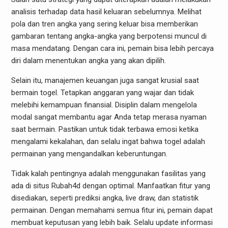
analisis terhadap data hasil keluaran sebelumnya. Melihat
pola dan tren angka yang sering keluar bisa memberikan
gambaran tentang angka-angka yang berpotensi muncul di
masa mendatang. Dengan cara ini, pemain bisa lebih percaya
diri dalam menentukan angka yang akan dipilih.
Selain itu, manajemen keuangan juga sangat krusial saat
bermain togel. Tetapkan anggaran yang wajar dan tidak
melebihi kemampuan finansial. Disiplin dalam mengelola
modal sangat membantu agar Anda tetap merasa nyaman
saat bermain. Pastikan untuk tidak terbawa emosi ketika
mengalami kekalahan, dan selalu ingat bahwa togel adalah
permainan yang mengandalkan keberuntungan.
Tidak kalah pentingnya adalah menggunakan fasilitas yang
ada di situs Rubah4d dengan optimal. Manfaatkan fitur yang
disediakan, seperti prediksi angka, live draw, dan statistik
permainan. Dengan memahami semua fitur ini, pemain dapat
membuat keputusan yang lebih baik. Selalu update informasi