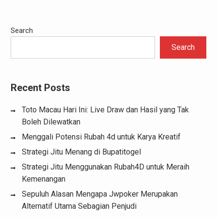
Search
Search
Recent Posts
Toto Macau Hari Ini: Live Draw dan Hasil yang Tak
Boleh Dilewatkan
Menggali Potensi Rubah 4d untuk Karya Kreatif
Strategi Jitu Menang di Bupatitogel
Strategi Jitu Menggunakan Rubah4D untuk Meraih
Kemenangan
Sepuluh Alasan Mengapa Jwpoker Merupakan
Alternatif Utama Sebagian Penjudi