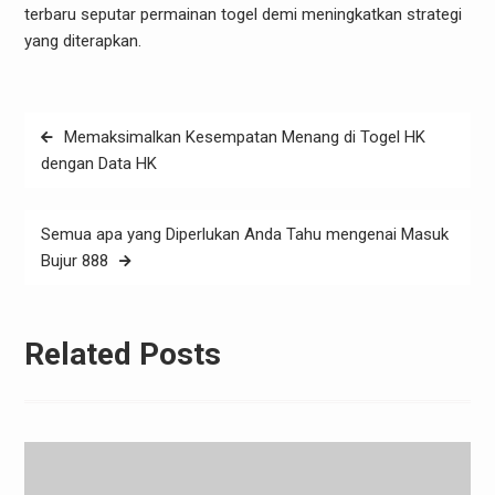
terbaru seputar permainan togel demi meningkatkan strategi
yang diterapkan.
Post
Memaksimalkan Kesempatan Menang di Togel HK
navigation
dengan Data HK
Semua apa yang Diperlukan Anda Tahu mengenai Masuk
Bujur 888
Related Posts