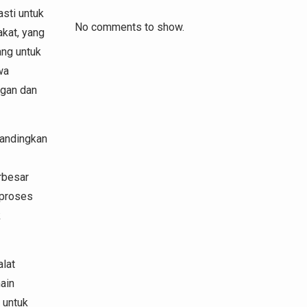
sti untuk
No comments to show.
kat, yang
ang untuk
wa
ngan dan
bandingkan
rbesar
 proses
k
alat
ain
 untuk