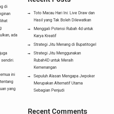
g di
Toto Macau Hari Ini: Live Draw dan
nginan
Hasil yang Tak Boleh Dilewatkan
ihat
g
Menggali Potensi Rubah 4d untuk
ulkan, ada
Karya Kreatif
Strategi Jitu Menang di Bupatitogel
juga
Strategi Jitu Menggunakan
sendiri.
Rubah4D untuk Meraih
Kemenangan
emua ini
Sepuluh Alasan Mengapa Jwpoker
 tentang
Merupakan Alternatif Utama
huan yang
Sebagian Penjudi
Recent Comments