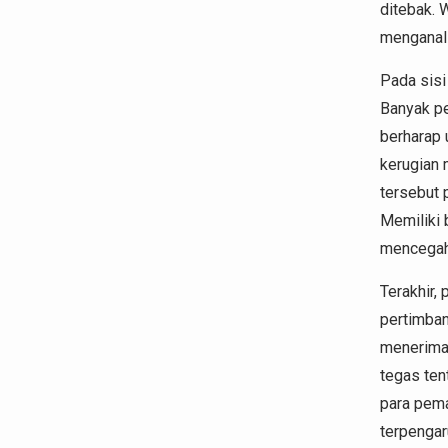
ditebak. 
menganali
Pada sisi
Banyak pe
berharap 
kerugian 
tersebut 
Memiliki 
mencegah
Terakhir, 
pertimbang
menerima 
tegas ten
para pema
terpengar