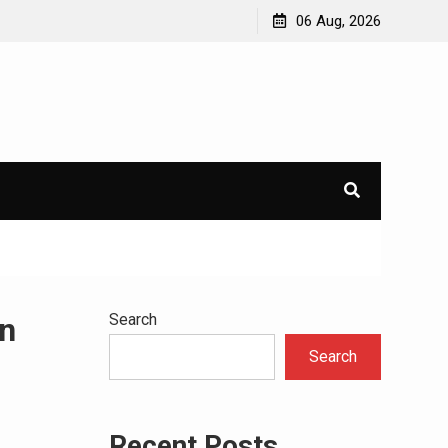
ih
Toto Macau Hari Ini: Live Draw dan Hasil yang Tak
06 Aug, 2026
Boleh Dilewatkan
Search
an
Search
Recent Posts