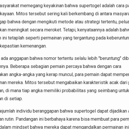
syarakat memegang keyakinan bahwa supertogel adalah cara pa
kayaan. Mitos tersebut sering kali berkembang di antara masyara
p bahwa dengan mengikuti metode atau strategi tertentu, pelu
an meningkat secara meroket. Tetapi, kenyataannya adalah bah
 ini tetaplah seperti permainan yang tergantung pada keberuntu
 kepastian kemenangan.
u, ada anggapan bahwa nomor tertentu selalu lebih "beruntung" di
nnya. Beberapa sebagian pemain percaya bahwa dengan cara
kan angka-angka yang kerap muncul, para pemain dapat mempe
an mereka. Mitos tersebut mengabaikan karakteristik acak dari
n, di mana tiap angka memiliki probabilitas yang seimbang untu
n di setiap.
 sejumlah individu beranggapan bahwa supertogel dapat dijadikan 
n rutin. Pandangan ini berbahaya karena bisa membuat para pem
dalam mindset bahwa mereka dapat mengandalkan permainan ini