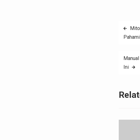
Post
Mito
Pahami
navig
Manual
Ini
Relat