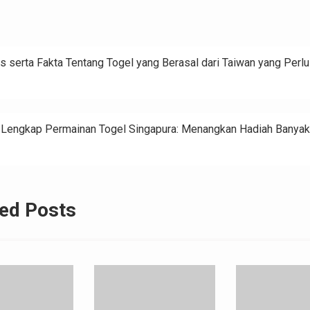
s serta Fakta Tentang Togel yang Berasal dari Taiwan yang Perlu
ation
 Lengkap Permainan Togel Singapura: Menangkan Hadiah Banyak
ed Posts