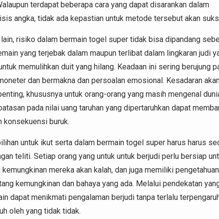
Walaupun terdapat beberapa cara yang dapat disarankan dalam
sis angka, tidak ada kepastian untuk metode tersebut akan suks
 lain, risiko dalam bermain togel super tidak bisa dipandang sebe
main yang terjebak dalam maupun terlibat dalam lingkaran judi y
untuk memulihkan duit yang hilang. Keadaan ini sering berujung p
moneter dan bermakna dan persoalan emosional. Kesadaran akan
penting, khususnya untuk orang-orang yang masih mengenal dunia
batasan pada nilai uang taruhan yang dipertaruhkan dapat memba
 konsekuensi buruk.
pilihan untuk ikut serta dalam bermain togel super harus harus se
an teliti. Setiap orang yang untuk untuk berjudi perlu bersiap un
kemungkinan mereka akan kalah, dan juga memiliki pengetahuan
tang kemungkinan dan bahaya yang ada. Melalui pendekatan yang 
in dapat menikmati pengalaman berjudi tanpa terlalu terpengaru
uh oleh yang tidak tidak.