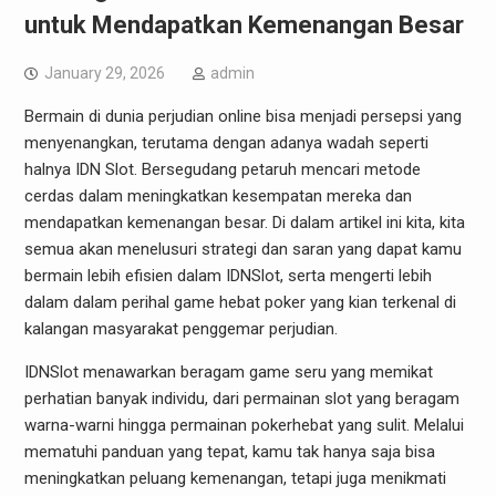
untuk Mendapatkan Kemenangan Besar
January 29, 2026
admin
Bermain di dunia perjudian online bisa menjadi persepsi yang
menyenangkan, terutama dengan adanya wadah seperti
halnya IDN Slot. Bersegudang petaruh mencari metode
cerdas dalam meningkatkan kesempatan mereka dan
mendapatkan kemenangan besar. Di dalam artikel ini kita, kita
semua akan menelusuri strategi dan saran yang dapat kamu
bermain lebih efisien dalam IDNSlot, serta mengerti lebih
dalam dalam perihal game hebat poker yang kian terkenal di
kalangan masyarakat penggemar perjudian.
IDNSlot menawarkan beragam game seru yang memikat
perhatian banyak individu, dari permainan slot yang beragam
warna-warni hingga permainan pokerhebat yang sulit. Melalui
mematuhi panduan yang tepat, kamu tak hanya saja bisa
meningkatkan peluang kemenangan, tetapi juga menikmati