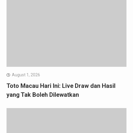
August 1, 2026
Toto Macau Hari Ini: Live Draw dan Hasil
yang Tak Boleh Dilewatkan