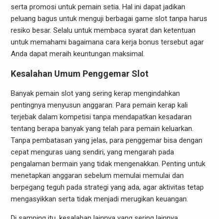
serta promosi untuk pemain setia. Hal ini dapat jadikan
peluang bagus untuk menguji berbagai game slot tanpa harus
resiko besar. Selalu untuk membaca syarat dan ketentuan
untuk memahami bagaimana cara kerja bonus tersebut agar
Anda dapat meraih keuntungan maksimal.
Kesalahan Umum Penggemar Slot
Banyak pemain slot yang sering kerap mengindahkan
pentingnya menyusun anggaran. Para pemain kerap kali
terjebak dalam kompetisi tanpa mendapatkan kesadaran
tentang berapa banyak yang telah para pemain keluarkan.
Tanpa pembatasan yang jelas, para penggemar bisa dengan
cepat menguras uang sendiri, yang mengarah pada
pengalaman bermain yang tidak mengenakkan. Penting untuk
menetapkan anggaran sebelum memulai memulai dan
berpegang teguh pada strategi yang ada, agar aktivitas tetap
mengasyikkan serta tidak menjadi merugikan keuangan.
Di samping itu, kesalahan lainnya yang sering lainnya