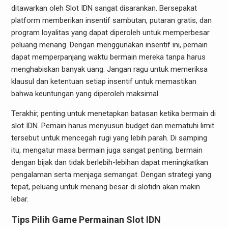
ditawarkan oleh Slot IDN sangat disarankan. Bersepakat
platform memberikan insentif sambutan, putaran gratis, dan
program loyalitas yang dapat diperoleh untuk memperbesar
peluang menang. Dengan menggunakan insentif ini, pemain
dapat memperpanjang waktu bermain mereka tanpa harus
menghabiskan banyak uang. Jangan ragu untuk memeriksa
klausul dan ketentuan setiap insentif untuk memastikan
bahwa keuntungan yang diperoleh maksimal.
Terakhir, penting untuk menetapkan batasan ketika bermain di
slot IDN. Pemain harus menyusun budget dan mematuhi limit
tersebut untuk mencegah rugi yang lebih parah. Di samping
itu, mengatur masa bermain juga sangat penting; bermain
dengan bijak dan tidak berlebih-lebihan dapat meningkatkan
pengalaman serta menjaga semangat. Dengan strategi yang
tepat, peluang untuk menang besar di slotidn akan makin
lebar.
Tips Pilih Game Permainan Slot IDN