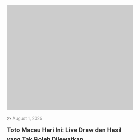
August 1, 2026
Toto Macau Hari Ini: Live Draw dan Hasil
yang Tak Boleh Dilewatkan