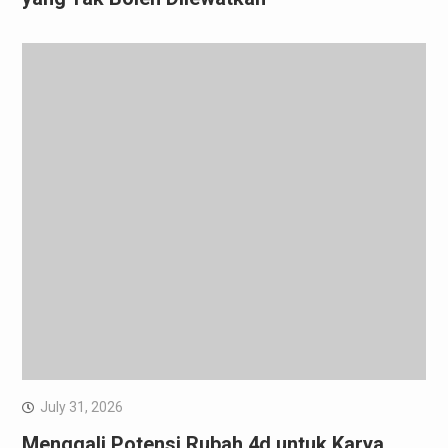
July 31, 2026
Menggali Potensi Rubah 4d untuk Karya