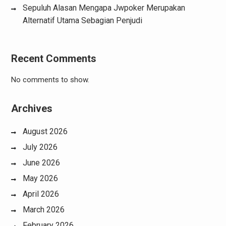
Sepuluh Alasan Mengapa Jwpoker Merupakan
Alternatif Utama Sebagian Penjudi
Recent Comments
No comments to show.
Archives
August 2026
July 2026
June 2026
May 2026
April 2026
March 2026
February 2026