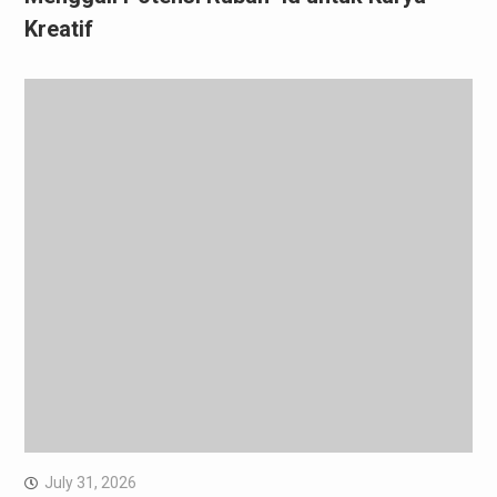
Kreatif
July 31, 2026