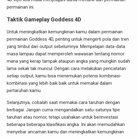
permainan ini.
Taktik Gameplay Goddess 4D
Untuk meningkatkan kemungkinan kamu dalam permainan
permainan Goddess 4D, penting untuk mengerti pola dan tren
yang timbul dari output sebelumnya. Mempelajari data-data
masa lampau dapat memperoleh wawasan tentang nomor
mana yang kerap tampak ataupun angka yang mungkin sudah
lama sekali tak muncul. Dengan cara melakukan pencatatan
setiap output, kamu bisa menemukan potensi kombinasi-
kombinasi yang lebih baik baik untuk memakai dalam
pertaruhan kamu.
Selanjutnya, cobalah saat memakai cara taruhan dengan
berbagai. Jangan cuma mengandalkan satu-satunya tipe
taruhan atau nomor, tetapi usahakan untuk berinvestasi
beberapa beberapa klasifikasi angka. Ini akan memudahkan
menyebar ancaman kamu dan meningkatkan kemungkinan