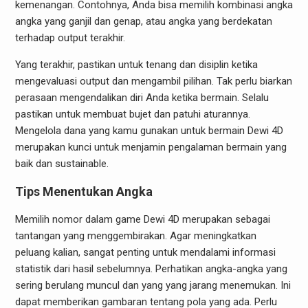
kemenangan. Contohnya, Anda bisa memilih kombinasi angka
angka yang ganjil dan genap, atau angka yang berdekatan
terhadap output terakhir.
Yang terakhir, pastikan untuk tenang dan disiplin ketika
mengevaluasi output dan mengambil pilihan. Tak perlu biarkan
perasaan mengendalikan diri Anda ketika bermain. Selalu
pastikan untuk membuat bujet dan patuhi aturannya.
Mengelola dana yang kamu gunakan untuk bermain Dewi 4D
merupakan kunci untuk menjamin pengalaman bermain yang
baik dan sustainable.
Tips Menentukan Angka
Memilih nomor dalam game Dewi 4D merupakan sebagai
tantangan yang menggembirakan. Agar meningkatkan
peluang kalian, sangat penting untuk mendalami informasi
statistik dari hasil sebelumnya. Perhatikan angka-angka yang
sering berulang muncul dan yang yang jarang menemukan. Ini
dapat memberikan gambaran tentang pola yang ada. Perlu