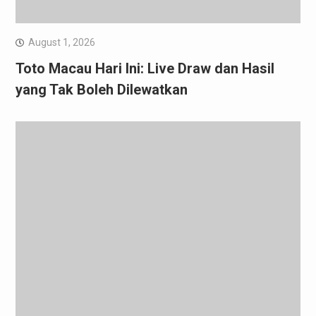
August 1, 2026
Toto Macau Hari Ini: Live Draw dan Hasil
yang Tak Boleh Dilewatkan