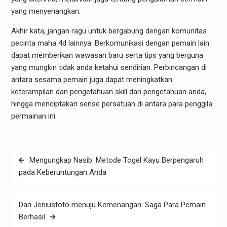
yang menyenangkan.
Akhir kata, jangan ragu untuk bergabung dengan komunitas
pecinta maha 4d lainnya. Berkomunikasi dengan pemain lain
dapat memberikan wawasan baru serta tips yang berguna
yang mungkin tidak anda ketahui sendirian. Perbincangan di
antara sesama pemain juga dapat meningkatkan
keterampilan dan pengetahuan skill dan pengetahuan anda,
hingga menciptakan sense persatuan di antara para penggila
permainan ini.
Post
Mengungkap Nasib: Metode Togel Kayu Berpengaruh
navigation
pada Keberuntungan Anda
Dari Jeniustoto menuju Kemenangan: Saga Para Pemain
Berhasil