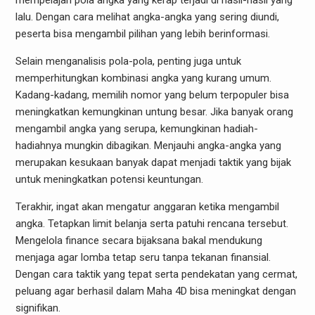
mempelajari pola angka yang kerap terjadi di hasil-hasil yang
lalu. Dengan cara melihat angka-angka yang sering diundi,
peserta bisa mengambil pilihan yang lebih berinformasi.
Selain menganalisis pola-pola, penting juga untuk
memperhitungkan kombinasi angka yang kurang umum.
Kadang-kadang, memilih nomor yang belum terpopuler bisa
meningkatkan kemungkinan untung besar. Jika banyak orang
mengambil angka yang serupa, kemungkinan hadiah-
hadiahnya mungkin dibagikan. Menjauhi angka-angka yang
merupakan kesukaan banyak dapat menjadi taktik yang bijak
untuk meningkatkan potensi keuntungan.
Terakhir, ingat akan mengatur anggaran ketika mengambil
angka. Tetapkan limit belanja serta patuhi rencana tersebut.
Mengelola finance secara bijaksana bakal mendukung
menjaga agar lomba tetap seru tanpa tekanan finansial.
Dengan cara taktik yang tepat serta pendekatan yang cermat,
peluang agar berhasil dalam Maha 4D bisa meningkat dengan
signifikan.