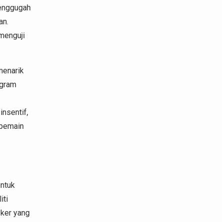
enggugah
an.
menguji
menarik
ogram
nsentif,
 pemain
untuk
iti
oker yang