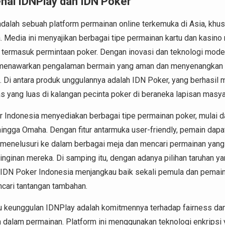
al IDNPlay dan IDN Poker
dalah sebuah platform permainan online terkemuka di Asia, khus
. Media ini menyajikan berbagai tipe permainan kartu dan kasino
, termasuk permintaan poker. Dengan inovasi dan teknologi mode
menawarkan pengalaman bermain yang aman dan menyenangkan 
 Di antara produk unggulannya adalah IDN Poker, yang berhasil 
as yang luas di kalangan pecinta poker di beraneka lapisan masya
 Indonesia menyediakan berbagai tipe permainan poker, mulai d
ingga Omaha. Dengan fitur antarmuka user-friendly, pemain dapa
enelusuri ke dalam berbagai meja dan mencari permainan yang
inginan mereka. Di samping itu, dengan adanya pilihan taruhan y
, IDN Poker Indonesia menjangkau baik sekali pemula dan pemai
cari tantangan tambahan.
u keunggulan IDNPlay adalah komitmennya terhadap fairness da
dalam permainan. Platform ini menggunakan teknologi enkripsi 