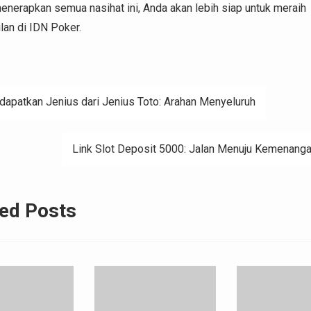
nerapkan semua nasihat ini, Anda akan lebih siap untuk meraih
lan di IDN Poker.
apatkan Jenius dari Jenius Toto: Arahan Menyeluruh
ation
Link Slot Deposit 5000: Jalan Menuju Kemenang
ed Posts