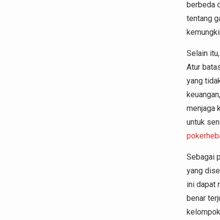
berbeda d
tentang g
kemungki
Selain it
Atur bata
yang tida
keuangan,
menjaga k
untuk sen
pokerheb
Sebagai p
yang dise
ini dapat
benar ter
kelompok 