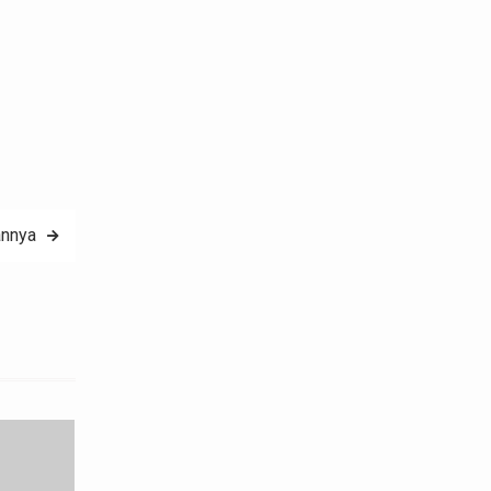
annya