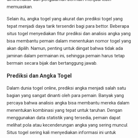
memuaskan.
Selain itu, angka togel yang akurat dan prediksi togel yang
tepat menjadi daya tarik tersendiri bagi para bettor. Beberapa
situs togel menyediakan fitur prediksi dan analisis angka yang
bisa membantu pemain dalam menentukan nomor togel yang
akan dipilih. Namun, penting untuk diingat bahwa tidak ada
jaminan dalam permainan ini, sehingga pemain harus tetap
bermain secara bijak dan bertanggung jawab.
Prediksi dan Angka Togel
Dalam dunia togel online, prediksi angka menjadi salah satu
bagian yang sangat dinanti oleh para pemain. Banyak yang
percaya bahwa analisis angka bisa membantu mereka dalam
menentukan kombinasi yang tepat untuk taruhan. Dengan
menggunakan data statistik yang tersedia, pemain dapat
melihat pola atau kecenderungan angka yang sering muncul.
Situs togel sering kali menyediakan informasi ini untuk