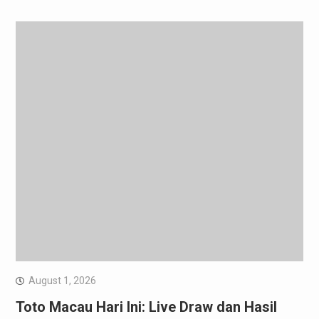
August 1, 2026
Toto Macau Hari Ini: Live Draw dan Hasil