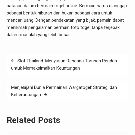
batasan dalam bermain togel online. Bermain harus dianggap
sebagai bentuk hiburan dan bukan sebagai cara untuk
mencari uang. Dengan pendekatan yang bijak, pemain dapat
menikmati pengalaman bermain toto togel tanpa terjebak
dalam masalah yang lebih besar.
Post
Slot Thailand: Menyusun Rencana Taruhan Rendah
navigation
untuk Memaksimalkan Keuntungan
Menjelajahi Dunia Permainan Wargatogel: Strategi dan
Keberuntungan
Related Posts