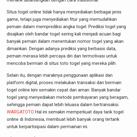
menarik dibandingkan dengan cara tradisional.
Situs togel online tidak hanya menyediakan berbagai jenis
game, tetapi juga menyediakan fitur yang memudahkan
pemain dalam memprediksi angka togel. Prediksi togel yang
disajikan oleh bandar togel sering kali menjadi acuan bagi
banyak pemain dalam menentukan nomor togel yang akan
dimainkan. Dengan adanya prediksi yang berbasis data,
pemain merasa lebih percaya diri dan termotivasi untuk
mencoba bermain di situs toto togel yang mereka pilih.
Selain itu, dengan maraknya penggunaan aplikasi dan
platform digital, proses melakukan transaksi dan bermain
togel online kini semakin cepat dan aman. Banyak bandar
togel yang menyediakan metode pembayaran yang beragam,
sehingga pemain dapat lebih leluasa dalam bertransaksi.
WARGATOTO
Hal ini semakin memperkuat daya tarik togel
online di Indonesia, membuat lebih banyak orang tertarik
untuk berpartisipasi dalam permainan ini.