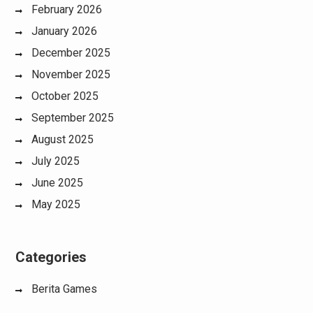
February 2026
January 2026
December 2025
November 2025
October 2025
September 2025
August 2025
July 2025
June 2025
May 2025
Categories
Berita Games