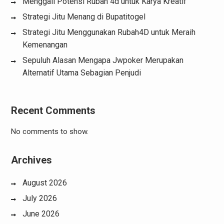
Menggali Potensi Rubah 4d untuk Karya Kreatif
Strategi Jitu Menang di Bupatitogel
Strategi Jitu Menggunakan Rubah4D untuk Meraih
Kemenangan
Sepuluh Alasan Mengapa Jwpoker Merupakan
Alternatif Utama Sebagian Penjudi
Recent Comments
No comments to show.
Archives
August 2026
July 2026
June 2026