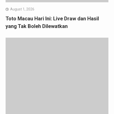
August 1, 2026
Toto Macau Hari Ini: Live Draw dan Hasil
yang Tak Boleh Dilewatkan