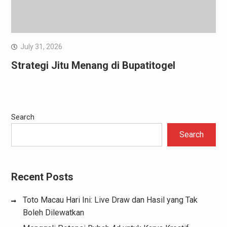
July 31, 2026
Strategi Jitu Menang di Bupatitogel
Search
Search
Recent Posts
Toto Macau Hari Ini: Live Draw dan Hasil yang Tak
Boleh Dilewatkan