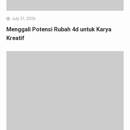
July 31, 2026
Menggali Potensi Rubah 4d untuk Karya
Kreatif