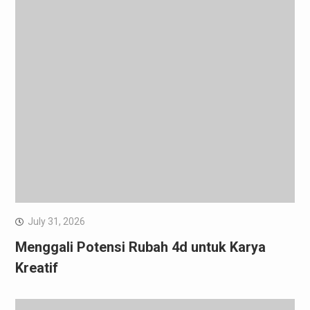
July 31, 2026
Menggali Potensi Rubah 4d untuk Karya
Kreatif