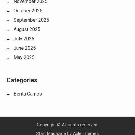
November 2025
October 2025
September 2025
August 2025
July 2025
June 2025
May 2025
Categories
Berita Games
Copyright © All rights reserved.
Start Magazine by
Axle Themes