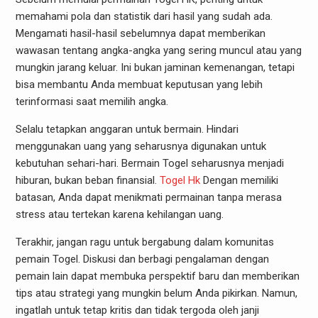
memahami pola dan statistik dari hasil yang sudah ada.
Mengamati hasil-hasil sebelumnya dapat memberikan
wawasan tentang angka-angka yang sering muncul atau yang
mungkin jarang keluar. Ini bukan jaminan kemenangan, tetapi
bisa membantu Anda membuat keputusan yang lebih
terinformasi saat memilih angka.
Selalu tetapkan anggaran untuk bermain. Hindari
menggunakan uang yang seharusnya digunakan untuk
kebutuhan sehari-hari. Bermain Togel seharusnya menjadi
hiburan, bukan beban finansial.
Togel Hk
Dengan memiliki
batasan, Anda dapat menikmati permainan tanpa merasa
stress atau tertekan karena kehilangan uang.
Terakhir, jangan ragu untuk bergabung dalam komunitas
pemain Togel. Diskusi dan berbagi pengalaman dengan
pemain lain dapat membuka perspektif baru dan memberikan
tips atau strategi yang mungkin belum Anda pikirkan. Namun,
ingatlah untuk tetap kritis dan tidak tergoda oleh janji