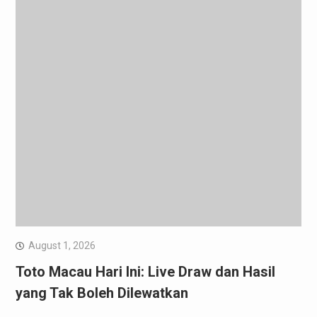
August 1, 2026
Toto Macau Hari Ini: Live Draw dan Hasil
yang Tak Boleh Dilewatkan