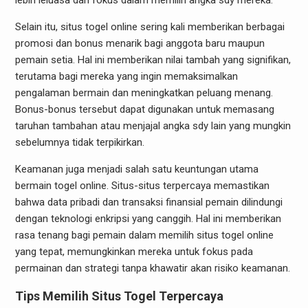
lebih leluasa dan fokus dalam memilih angka sdy mereka.
Selain itu, situs togel online sering kali memberikan berbagai
promosi dan bonus menarik bagi anggota baru maupun
pemain setia. Hal ini memberikan nilai tambah yang signifikan,
terutama bagi mereka yang ingin memaksimalkan
pengalaman bermain dan meningkatkan peluang menang.
Bonus-bonus tersebut dapat digunakan untuk memasang
taruhan tambahan atau menjajal angka sdy lain yang mungkin
sebelumnya tidak terpikirkan.
Keamanan juga menjadi salah satu keuntungan utama
bermain togel online. Situs-situs terpercaya memastikan
bahwa data pribadi dan transaksi finansial pemain dilindungi
dengan teknologi enkripsi yang canggih. Hal ini memberikan
rasa tenang bagi pemain dalam memilih situs togel online
yang tepat, memungkinkan mereka untuk fokus pada
permainan dan strategi tanpa khawatir akan risiko keamanan.
Tips Memilih Situs Togel Terpercaya