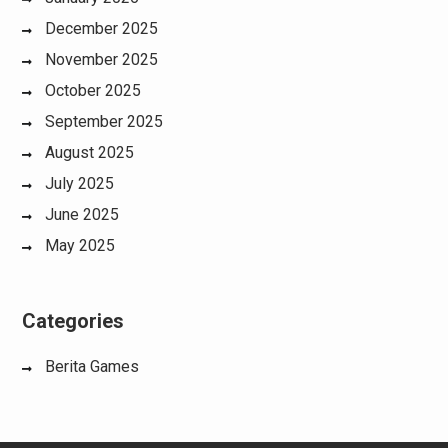
December 2025
November 2025
October 2025
September 2025
August 2025
July 2025
June 2025
May 2025
Categories
Berita Games