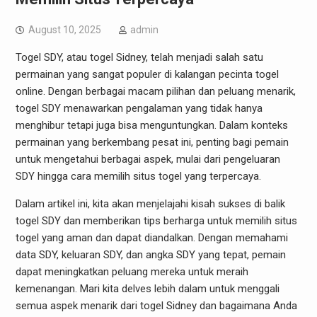
August 10, 2025
admin
Togel SDY, atau togel Sidney, telah menjadi salah satu
permainan yang sangat populer di kalangan pecinta togel
online. Dengan berbagai macam pilihan dan peluang menarik,
togel SDY menawarkan pengalaman yang tidak hanya
menghibur tetapi juga bisa menguntungkan. Dalam konteks
permainan yang berkembang pesat ini, penting bagi pemain
untuk mengetahui berbagai aspek, mulai dari pengeluaran
SDY hingga cara memilih situs togel yang terpercaya.
Dalam artikel ini, kita akan menjelajahi kisah sukses di balik
togel SDY dan memberikan tips berharga untuk memilih situs
togel yang aman dan dapat diandalkan. Dengan memahami
data SDY, keluaran SDY, dan angka SDY yang tepat, pemain
dapat meningkatkan peluang mereka untuk meraih
kemenangan. Mari kita delves lebih dalam untuk menggali
semua aspek menarik dari togel Sidney dan bagaimana Anda