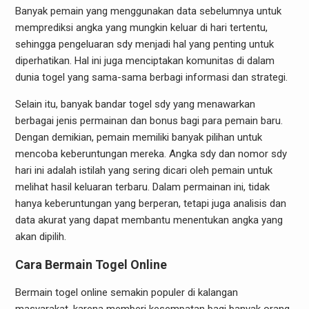
Banyak pemain yang menggunakan data sebelumnya untuk
memprediksi angka yang mungkin keluar di hari tertentu,
sehingga pengeluaran sdy menjadi hal yang penting untuk
diperhatikan. Hal ini juga menciptakan komunitas di dalam
dunia togel yang sama-sama berbagi informasi dan strategi.
Selain itu, banyak bandar togel sdy yang menawarkan
berbagai jenis permainan dan bonus bagi para pemain baru.
Dengan demikian, pemain memiliki banyak pilihan untuk
mencoba keberuntungan mereka. Angka sdy dan nomor sdy
hari ini adalah istilah yang sering dicari oleh pemain untuk
melihat hasil keluaran terbaru. Dalam permainan ini, tidak
hanya keberuntungan yang berperan, tetapi juga analisis dan
data akurat yang dapat membantu menentukan angka yang
akan dipilih.
Cara Bermain Togel Online
Bermain togel online semakin populer di kalangan