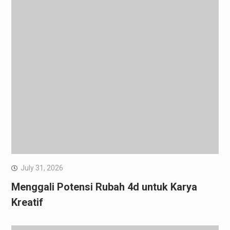
July 31, 2026
Menggali Potensi Rubah 4d untuk Karya
Kreatif