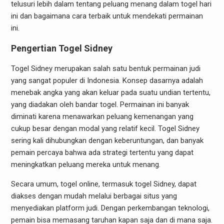
telusuri lebih dalam tentang peluang menang dalam togel hari
ini dan bagaimana cara terbaik untuk mendekati permainan
ini.
Pengertian Togel Sidney
Togel Sidney merupakan salah satu bentuk permainan judi
yang sangat populer di Indonesia. Konsep dasarnya adalah
menebak angka yang akan keluar pada suatu undian tertentu,
yang diadakan oleh bandar togel. Permainan ini banyak
diminati karena menawarkan peluang kemenangan yang
cukup besar dengan modal yang relatif kecil. Togel Sidney
sering kali dihubungkan dengan keberuntungan, dan banyak
pemain percaya bahwa ada strategi tertentu yang dapat
meningkatkan peluang mereka untuk menang.
Secara umum, togel online, termasuk togel Sidney, dapat
diakses dengan mudah melalui berbagai situs yang
menyediakan platform judi. Dengan perkembangan teknologi,
pemain bisa memasang taruhan kapan saja dan di mana saja.