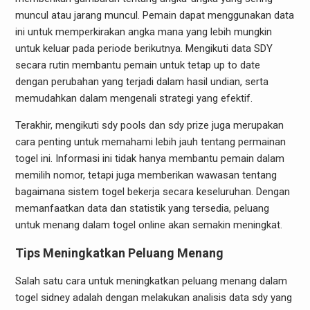
muncul atau jarang muncul. Pemain dapat menggunakan data
ini untuk memperkirakan angka mana yang lebih mungkin
untuk keluar pada periode berikutnya. Mengikuti data SDY
secara rutin membantu pemain untuk tetap up to date
dengan perubahan yang terjadi dalam hasil undian, serta
memudahkan dalam mengenali strategi yang efektif.
Terakhir, mengikuti sdy pools dan sdy prize juga merupakan
cara penting untuk memahami lebih jauh tentang permainan
togel ini. Informasi ini tidak hanya membantu pemain dalam
memilih nomor, tetapi juga memberikan wawasan tentang
bagaimana sistem togel bekerja secara keseluruhan. Dengan
memanfaatkan data dan statistik yang tersedia, peluang
untuk menang dalam togel online akan semakin meningkat.
Tips Meningkatkan Peluang Menang
Salah satu cara untuk meningkatkan peluang menang dalam
togel sidney adalah dengan melakukan analisis data sdy yang