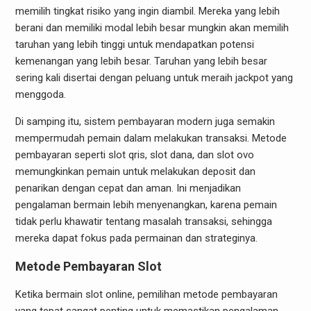
memilih tingkat risiko yang ingin diambil. Mereka yang lebih
berani dan memiliki modal lebih besar mungkin akan memilih
taruhan yang lebih tinggi untuk mendapatkan potensi
kemenangan yang lebih besar. Taruhan yang lebih besar
sering kali disertai dengan peluang untuk meraih jackpot yang
menggoda.
Di samping itu, sistem pembayaran modern juga semakin
mempermudah pemain dalam melakukan transaksi. Metode
pembayaran seperti slot qris, slot dana, dan slot ovo
memungkinkan pemain untuk melakukan deposit dan
penarikan dengan cepat dan aman. Ini menjadikan
pengalaman bermain lebih menyenangkan, karena pemain
tidak perlu khawatir tentang masalah transaksi, sehingga
mereka dapat fokus pada permainan dan strateginya.
Metode Pembayaran Slot
Ketika bermain slot online, pemilihan metode pembayaran