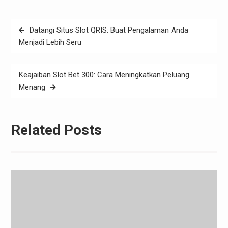
Post
Datangi Situs Slot QRIS: Buat Pengalaman Anda
navigation
Menjadi Lebih Seru
Keajaiban Slot Bet 300: Cara Meningkatkan Peluang
Menang
Related Posts