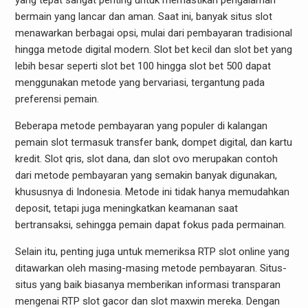
yang tepat sangat penting untuk memastikan pengalaman
bermain yang lancar dan aman. Saat ini, banyak situs slot
menawarkan berbagai opsi, mulai dari pembayaran tradisional
hingga metode digital modern. Slot bet kecil dan slot bet yang
lebih besar seperti slot bet 100 hingga slot bet 500 dapat
menggunakan metode yang bervariasi, tergantung pada
preferensi pemain.
Beberapa metode pembayaran yang populer di kalangan
pemain slot termasuk transfer bank, dompet digital, dan kartu
kredit. Slot qris, slot dana, dan slot ovo merupakan contoh
dari metode pembayaran yang semakin banyak digunakan,
khususnya di Indonesia. Metode ini tidak hanya memudahkan
deposit, tetapi juga meningkatkan keamanan saat
bertransaksi, sehingga pemain dapat fokus pada permainan.
Selain itu, penting juga untuk memeriksa RTP slot online yang
ditawarkan oleh masing-masing metode pembayaran. Situs-
situs yang baik biasanya memberikan informasi transparan
mengenai RTP slot gacor dan slot maxwin mereka. Dengan