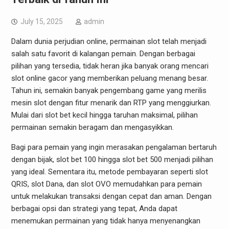
July 15, 2025
admin
Dalam dunia perjudian online, permainan slot telah menjadi
salah satu favorit di kalangan pemain. Dengan berbagai
pilihan yang tersedia, tidak heran jika banyak orang mencari
slot online gacor yang memberikan peluang menang besar.
Tahun ini, semakin banyak pengembang game yang merilis
mesin slot dengan fitur menarik dan RTP yang menggiurkan.
Mulai dari slot bet kecil hingga taruhan maksimal, pilihan
permainan semakin beragam dan mengasyikkan.
Bagi para pemain yang ingin merasakan pengalaman bertaruh
dengan bijak, slot bet 100 hingga slot bet 500 menjadi pilihan
yang ideal. Sementara itu, metode pembayaran seperti slot
QRIS, slot Dana, dan slot OVO memudahkan para pemain
untuk melakukan transaksi dengan cepat dan aman. Dengan
berbagai opsi dan strategi yang tepat, Anda dapat
menemukan permainan yang tidak hanya menyenangkan