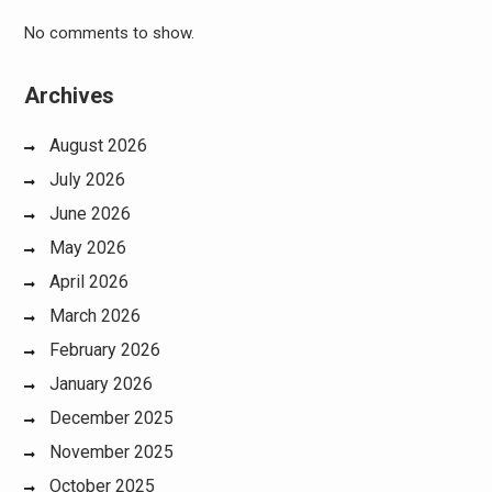
No comments to show.
Archives
August 2026
July 2026
June 2026
May 2026
April 2026
March 2026
February 2026
January 2026
December 2025
November 2025
October 2025