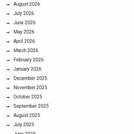
August 2026
July 2026
June 2026
May 2026
April 2026
March 2026
February 2026
January 2026
December 2025
November 2025
October 2025
September 2025
August 2025
July 2025
June 2025