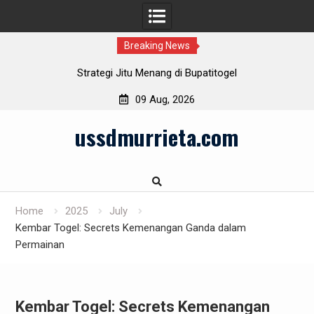
Breaking News
Strategi Jitu Menang di Bupatitogel
09 Aug, 2026
Skip
ussdmurrieta.com
to
content
Home
2025
July
Kembar Togel: Secrets Kemenangan Ganda dalam
Permainan
Kembar Togel: Secrets Kemenangan