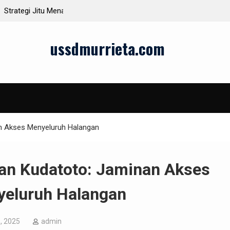
Strategi Jitu Menggunakan Rubah4D untuk Mera
Kemenangan
ussdmurrieta.com
n Akses Menyeluruh Halangan
an Kudatoto: Jaminan Akses
eluruh Halangan
, 2025
admin