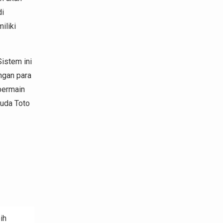
di
iliki
istem ini
ngan para
bermain
Kuda Toto
ih