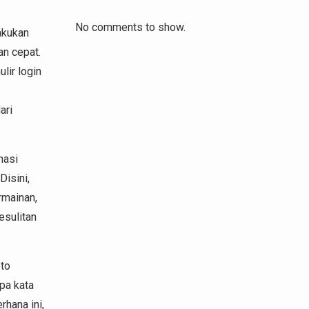
No comments to show.
akukan
an cepat.
ir login
ari
masi
Disini,
rmainan,
sulitan
oto
pa kata
rhana ini,