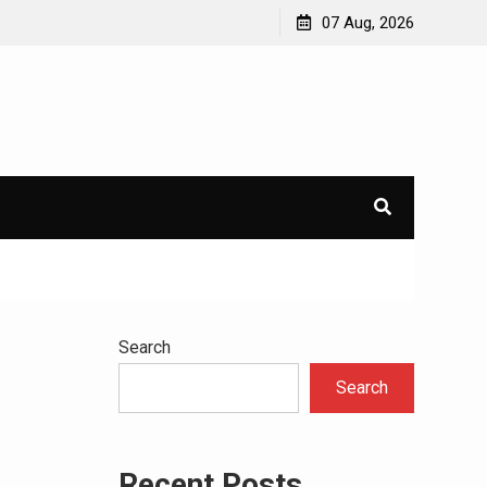
ih
Toto Macau Hari Ini: Live Draw dan Hasil yang Tak
07 Aug, 2026
Boleh Dilewatkan
Search
Search
Recent Posts