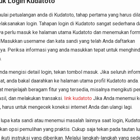
uk Login Kudatoto
lai petualangan anda di Kudatoto, tahap pertama yang harus dil
laksanakan login. Tahapan login di Kudatoto sangat sederhana d
a perlu masuk ke halaman utama Kudatoto dan menemukan formul
 Masukkan username dan kata sandi yang telah Anda daftarkan
a. Periksa informasi yang anda masukkan tepat untuk menghind
.
nda mengisi detail login, tekan tombol masuk. Jika seluruh infor
at, anda bakal daarahkan ke halaman utama profil Kudatoto anda. 
t menjelajah beragam fitur yang tersedia, misalnya mengikuti pe
asil, dan melakukan transaksi.
link kudatoto
Jika Anda menemui ke
n, harus untuk mengecek koneksi internet Anda dan ulangi lagi.
 lupa kata sandi atau menemui masalah lainnya saat login, Kudat
an opsi pemulihan yang praktis. Cukup saja tekan pada tautan lu
ikuti instruksi yang diberikan. Melalui langkah-langkah yang sede