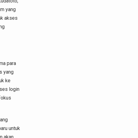
udatoto,
rum yang
ak akses
ng
ma para
s yang
uk ke
ses login
fokus
yang
aru untuk
n akan