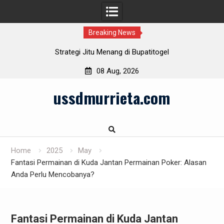
Breaking News
Strategi Jitu Menang di Bupatitogel
08 Aug, 2026
Skip
ussdmurrieta.com
to
content
Home
2025
May
Fantasi Permainan di Kuda Jantan Permainan Poker: Alasan
Anda Perlu Mencobanya?
Fantasi Permainan di Kuda Jantan