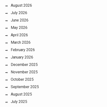
August 2026
July 2026
June 2026
May 2026
April 2026
March 2026
February 2026
January 2026
December 2025
November 2025
October 2025
September 2025
August 2025
July 2025