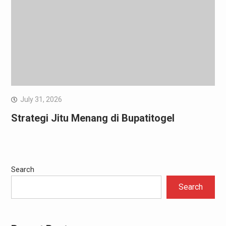
July 31, 2026
Strategi Jitu Menang di Bupatitogel
Search
Search