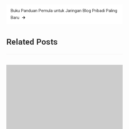
Buku Panduan Pemula untuk Jaringan Blog Pribadi Paling
Baru
Related Posts