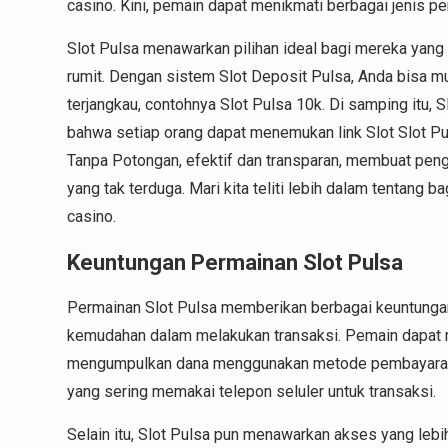
casino. Kini, pemain dapat menikmati berbagai jenis pe
Slot Pulsa menawarkan pilihan ideal bagi mereka yang 
rumit. Dengan sistem Slot Deposit Pulsa, Anda bisa m
terjangkau, contohnya Slot Pulsa 10k. Di samping itu, 
bahwa setiap orang dapat menemukan link Slot Slot P
Tanpa Potongan, efektif dan transparan, membuat pe
yang tak terduga. Mari kita teliti lebih dalam tentan
casino.
Keuntungan Permainan Slot Pulsa
Permainan Slot Pulsa memberikan berbagai keuntungan
kemudahan dalam melakukan transaksi. Pemain dapat m
mengumpulkan dana menggunakan metode pembayaran la
yang sering memakai telepon seluler untuk transaksi.
Selain itu, Slot Pulsa pun menawarkan akses yang lebih