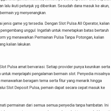
n lalu ikuti petunjuk yg diberikan. Sesudah dana masuk ke akun,
i bermain yg menyenangkan.
jenis game yg tersedia. Dengan Slot Pulsa All Operator, kalian
pengembang unggul. Ingatlah untuk menetapkan batas bertaruh
tform yg menawarkan Permainan Pulsa Tanpa Potongan, kalian
ang kalian lakukan.
 Slot Pulsa amat bervariasi. Setiap provider punya keunikan serta
an untuk menjelajahi pengalaman bermain slot. Penyedia misalnya
, menawarkan beragam tema serta fitur yang menarik hingga
ui Slot Deposit Pulsa, pemain dapat secara cepat masuk ke
kmati permainan dari semua semua penyedia tanpa hambatan. Ini