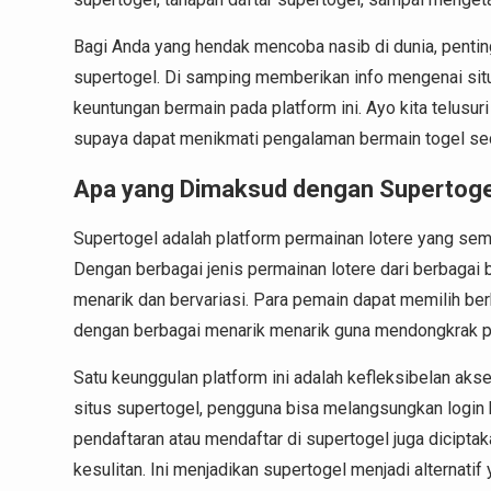
Bagi Anda yang hendak mencoba nasib di dunia, penti
supertogel. Di samping memberikan info mengenai situ
keuntungan bermain pada platform ini. Ayo kita telusu
supaya dapat menikmati pengalaman bermain togel se
Apa yang Dimaksud dengan Supertoge
Supertogel adalah platform permainan lotere yang sema
Dengan berbagai jenis permainan lotere dari berbagai
menarik dan bervariasi. Para pemain dapat memilih berb
dengan berbagai menarik menarik guna mendongkrak p
Satu keunggulan platform ini adalah kefleksibelan ak
situs supertogel, pengguna bisa melangsungkan login
pendaftaran atau mendaftar di supertogel juga dicipt
kesulitan. Ini menjadikan supertogel menjadi alternati