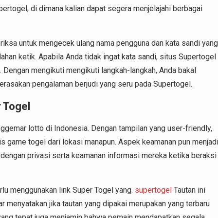
ertogel, di dimana kalian dapat segera menjelajahi berbagai
 periksa untuk mengecek ulang nama pengguna dan kata sandi yang
an ketik. Apabila Anda tidak ingat kata sandi, situs Supertogel
 Dengan mengikuti mengikuti langkah-langkah, Anda bakal
rasakan pengalaman berjudi yang seru pada Supertogel.
 Togel
ggemar lotto di Indonesia. Dengan tampilan yang user-friendly,
is game togel dari lokasi manapun. Aspek keamanan pun menjad
 dengan privasi serta keamanan informasi mereka ketika beraksi
rlu menggunakan link Super Togel yang.
supertogel
Tautan ini
ar menyatakan jika tautan yang dipakai merupakan yang terbaru
k yang tepat juga menjamin bahwa pemain mendapatkan segala