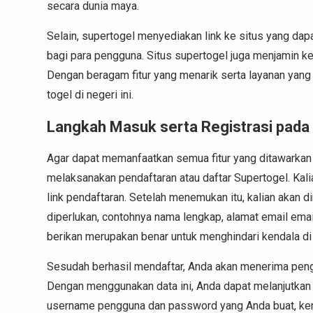
secara dunia maya.
Selain, supertogel menyediakan link ke situs yang da
bagi para pengguna. Situs supertogel juga menjamin 
Dengan beragam fitur yang menarik serta layanan yang 
togel di negeri ini.
Langkah Masuk serta Registrasi pada
Agar dapat memanfaatkan semua fitur yang ditawarkan d
melaksanakan pendaftaran atau daftar Supertogel. Kal
link pendaftaran. Setelah menemukan itu, kalian akan 
diperlukan, contohnya nama lengkap, alamat email emai
berikan merupakan benar untuk menghindari kendala di
Sesudah berhasil mendaftar, Anda akan menerima penge
Dengan menggunakan data ini, Anda dapat melanjutkan 
username pengguna dan password yang Anda buat, kemu