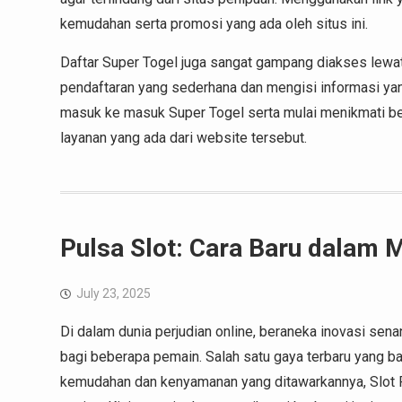
kemudahan serta promosi yang ada oleh situs ini.
Daftar Super Togel juga sangat gampang diakses lewa
pendaftaran yang sederhana dan mengisi informasi yan
masuk ke masuk Super Togel serta mulai menikmati be
layanan yang ada dari website tersebut.
Pulsa Slot: Cara Baru dalam 
July 23, 2025
Di dalam dunia perjudian online, beraneka inovasi se
bagi beberapa pemain. Salah satu gaya terbaru yang ba
kemudahan dan kenyamanan yang ditawarkannya, Slot P