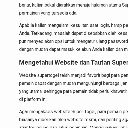
benar, kalian bakal diarahkan menuju halaman utama Sup
permainan yang tersedia ada.
Apabila kalian mengalami kesulitan saat login, harap
Anda. Terkadang, masalah dapat disebabkan oleh kesalah
pun menyediakan opsi untuk mengatur ulang password.
dengan mudah dapat masuk ke akun Anda kalian dan me
Mengetahui Website dan Tautan Super
Website supertogel telah menjadi favorit bagi para pen
pemain dapat dengan mudah mengunjungi berbagai jen
yang utama, sehingga para pemain tidak perlu khawatir
di platform ini.
Agar mengakses website Super Togel, para pemain pe
biasanya diberikan oleh website resmi, dan penting ag
agar terlindung dari situs penipuan. Menggunakan lin