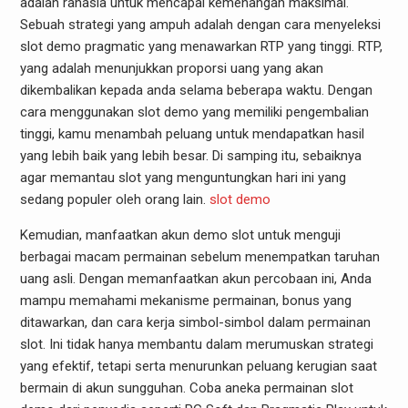
adalah rahasia untuk mencapai kemenangan maksimal.
Sebuah strategi yang ampuh adalah dengan cara menyeleksi
slot demo pragmatic yang menawarkan RTP yang tinggi. RTP,
yang adalah menunjukkan proporsi uang yang akan
dikembalikan kepada anda selama beberapa waktu. Dengan
cara menggunakan slot demo yang memiliki pengembalian
tinggi, kamu menambah peluang untuk mendapatkan hasil
yang lebih baik yang lebih besar. Di samping itu, sebaiknya
agar memantau slot yang menguntungkan hari ini yang
sedang populer oleh orang lain.
slot demo
Kemudian, manfaatkan akun demo slot untuk menguji
berbagai macam permainan sebelum menempatkan taruhan
uang asli. Dengan memanfaatkan akun percobaan ini, Anda
mampu memahami mekanisme permainan, bonus yang
ditawarkan, dan cara kerja simbol-simbol dalam permainan
slot. Ini tidak hanya membantu dalam merumuskan strategi
yang efektif, tetapi serta menurunkan peluang kerugian saat
bermain di akun sungguhan. Coba aneka permainan slot