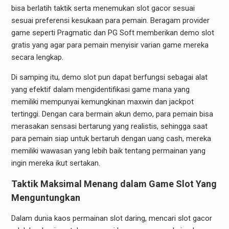
bisa berlatih taktik serta menemukan slot gacor sesuai
sesuai preferensi kesukaan para pemain. Beragam provider
game seperti Pragmatic dan PG Soft memberikan demo slot
gratis yang agar para pemain menyisir varian game mereka
secara lengkap.
Di samping itu, demo slot pun dapat berfungsi sebagai alat
yang efektif dalam mengidentifikasi game mana yang
memiliki mempunyai kemungkinan maxwin dan jackpot
tertinggi. Dengan cara bermain akun demo, para pemain bisa
merasakan sensasi bertarung yang realistis, sehingga saat
para pemain siap untuk bertaruh dengan uang cash, mereka
memiliki wawasan yang lebih baik tentang permainan yang
ingin mereka ikut sertakan.
Taktik Maksimal Menang dalam Game Slot Yang
Menguntungkan
Dalam dunia kaos permainan slot daring, mencari slot gacor