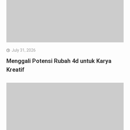
July 31, 2026
Menggali Potensi Rubah 4d untuk Karya
Kreatif