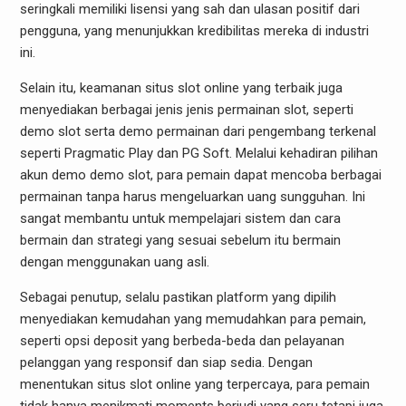
seringkali memiliki lisensi yang sah dan ulasan positif dari
pengguna, yang menunjukkan kredibilitas mereka di industri
ini.
Selain itu, keamanan situs slot online yang terbaik juga
menyediakan berbagai jenis jenis permainan slot, seperti
demo slot serta demo permainan dari pengembang terkenal
seperti Pragmatic Play dan PG Soft. Melalui kehadiran pilihan
akun demo demo slot, para pemain dapat mencoba berbagai
permainan tanpa harus mengeluarkan uang sungguhan. Ini
sangat membantu untuk mempelajari sistem dan cara
bermain dan strategi yang sesuai sebelum itu bermain
dengan menggunakan uang asli.
Sebagai penutup, selalu pastikan platform yang dipilih
menyediakan kemudahan yang memudahkan para pemain,
seperti opsi deposit yang berbeda-beda dan pelayanan
pelanggan yang responsif dan siap sedia. Dengan
menentukan situs slot online yang terpercaya, para pemain