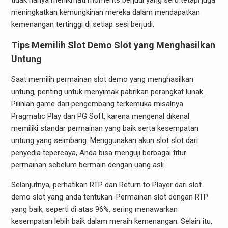
tidak hanya menikmati moments berjudi yang seru tetapi juga
meningkatkan kemungkinan mereka dalam mendapatkan
kemenangan tertinggi di setiap sesi berjudi.
Tips Memilih Slot Demo Slot yang Menghasilkan
Untung
Saat memilih permainan slot demo yang menghasilkan
untung, penting untuk menyimak pabrikan perangkat lunak.
Pilihlah game dari pengembang terkemuka misalnya
Pragmatic Play dan PG Soft, karena mengenal dikenal
memiliki standar permainan yang baik serta kesempatan
untung yang seimbang. Menggunakan akun slot slot dari
penyedia tepercaya, Anda bisa menguji berbagai fitur
permainan sebelum bermain dengan uang asli.
Selanjutnya, perhatikan RTP dan Return to Player dari slot
demo slot yang anda tentukan. Permainan slot dengan RTP
yang baik, seperti di atas 96%, sering menawarkan
kesempatan lebih baik dalam meraih kemenangan. Selain itu,