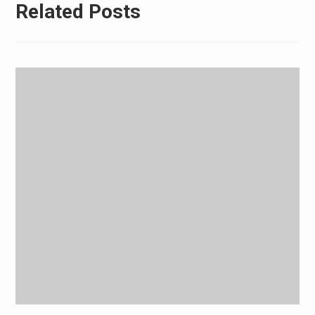
Related Posts