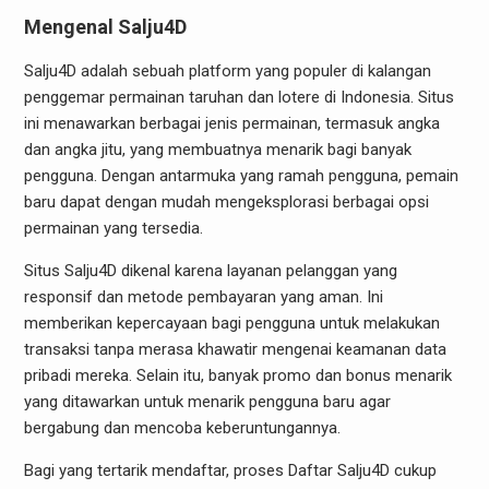
Mengenal Salju4D
Salju4D adalah sebuah platform yang populer di kalangan
penggemar permainan taruhan dan lotere di Indonesia. Situs
ini menawarkan berbagai jenis permainan, termasuk angka
dan angka jitu, yang membuatnya menarik bagi banyak
pengguna. Dengan antarmuka yang ramah pengguna, pemain
baru dapat dengan mudah mengeksplorasi berbagai opsi
permainan yang tersedia.
Situs Salju4D dikenal karena layanan pelanggan yang
responsif dan metode pembayaran yang aman. Ini
memberikan kepercayaan bagi pengguna untuk melakukan
transaksi tanpa merasa khawatir mengenai keamanan data
pribadi mereka. Selain itu, banyak promo dan bonus menarik
yang ditawarkan untuk menarik pengguna baru agar
bergabung dan mencoba keberuntungannya.
Bagi yang tertarik mendaftar, proses Daftar Salju4D cukup