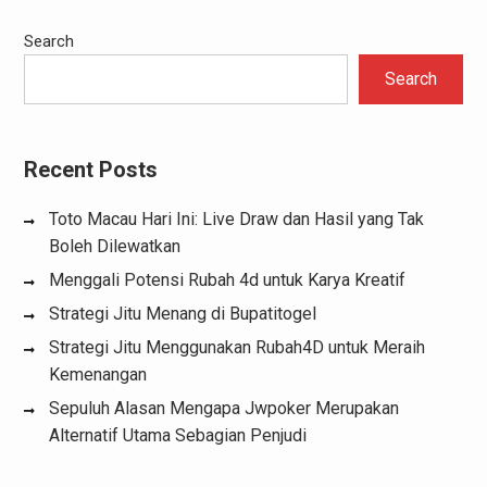
Search
Search
Recent Posts
Toto Macau Hari Ini: Live Draw dan Hasil yang Tak
Boleh Dilewatkan
Menggali Potensi Rubah 4d untuk Karya Kreatif
Strategi Jitu Menang di Bupatitogel
Strategi Jitu Menggunakan Rubah4D untuk Meraih
Kemenangan
Sepuluh Alasan Mengapa Jwpoker Merupakan
Alternatif Utama Sebagian Penjudi