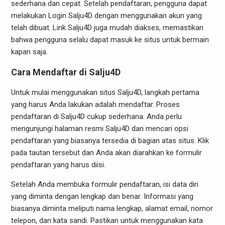
sederhana dan cepat. Setelah pendaftaran, pengguna dapat
melakukan Login Salju4D dengan menggunakan akun yang
telah dibuat. Link Salju4D juga mudah diakses, memastikan
bahwa pengguna selalu dapat masuk ke situs untuk bermain
kapan saja.
Cara Mendaftar di Salju4D
Untuk mulai menggunakan situs Salju4D, langkah pertama
yang harus Anda lakukan adalah mendaftar. Proses
pendaftaran di Salju4D cukup sederhana. Anda perlu
mengunjungi halaman resmi Salju4D dan mencari opsi
pendaftaran yang biasanya tersedia di bagian atas situs. Klik
pada tautan tersebut dan Anda akan diarahkan ke formulir
pendaftaran yang harus diisi.
Setelah Anda membuka formulir pendaftaran, isi data diri
yang diminta dengan lengkap dan benar. Informasi yang
biasanya diminta meliputi nama lengkap, alamat email, nomor
telepon, dan kata sandi. Pastikan untuk menggunakan kata