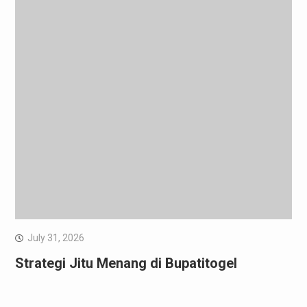
July 31, 2026
Strategi Jitu Menang di Bupatitogel