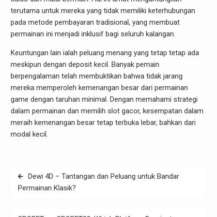
terutama untuk mereka yang tidak memiliki keterhubungan
pada metode pembayaran tradisional, yang membuat
permainan ini menjadi inklusif bagi seluruh kalangan.
Keuntungan lain ialah peluang menang yang tetap tetap ada
meskipun dengan deposit kecil. Banyak pemain
berpengalaman telah membuktikan bahwa tidak jarang
mereka memperoleh kemenangan besar dari permainan
game dengan taruhan minimal. Dengan memahami strategi
dalam permainan dan memilih slot gacor, kesempatan dalam
meraih kemenangan besar tetap terbuka lebar, bahkan dari
modal kecil.
Post
Dewi 4D – Tantangan dan Peluang untuk Bandar
navigation
Permainan Klasik?