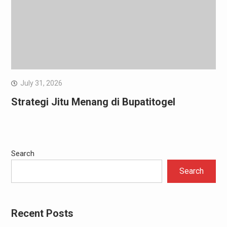
July 31, 2026
Strategi Jitu Menang di Bupatitogel
Search
Search
Recent Posts