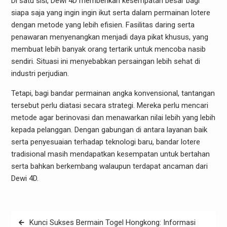
Di satu sisi, Dewi 4D memberikan kesempatan besar bagi
siapa saja yang ingin ingin ikut serta dalam permainan lotere
dengan metode yang lebih efisien. Fasilitas daring serta
penawaran menyenangkan menjadi daya pikat khusus, yang
membuat lebih banyak orang tertarik untuk mencoba nasib
sendiri. Situasi ini menyebabkan persaingan lebih sehat di
industri perjudian.
Tetapi, bagi bandar permainan angka konvensional, tantangan
tersebut perlu diatasi secara strategi. Mereka perlu mencari
metode agar berinovasi dan menawarkan nilai lebih yang lebih
kepada pelanggan. Dengan gabungan di antara layanan baik
serta penyesuaian terhadap teknologi baru, bandar lotere
tradisional masih mendapatkan kesempatan untuk bertahan
serta bahkan berkembang walaupun terdapat ancaman dari
Dewi 4D.
Post
Kunci Sukses Bermain Togel Hongkong: Informasi