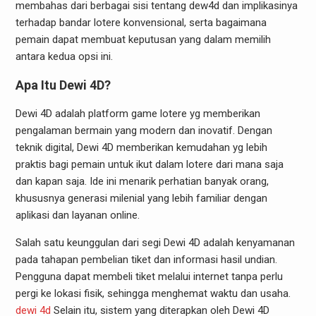
membahas dari berbagai sisi tentang dew4d dan implikasinya
terhadap bandar lotere konvensional, serta bagaimana
pemain dapat membuat keputusan yang dalam memilih
antara kedua opsi ini.
Apa Itu Dewi 4D?
Dewi 4D adalah platform game lotere yg memberikan
pengalaman bermain yang modern dan inovatif. Dengan
teknik digital, Dewi 4D memberikan kemudahan yg lebih
praktis bagi pemain untuk ikut dalam lotere dari mana saja
dan kapan saja. Ide ini menarik perhatian banyak orang,
khususnya generasi milenial yang lebih familiar dengan
aplikasi dan layanan online.
Salah satu keunggulan dari segi Dewi 4D adalah kenyamanan
pada tahapan pembelian tiket dan informasi hasil undian.
Pengguna dapat membeli tiket melalui internet tanpa perlu
pergi ke lokasi fisik, sehingga menghemat waktu dan usaha.
dewi 4d
Selain itu, sistem yang diterapkan oleh Dewi 4D