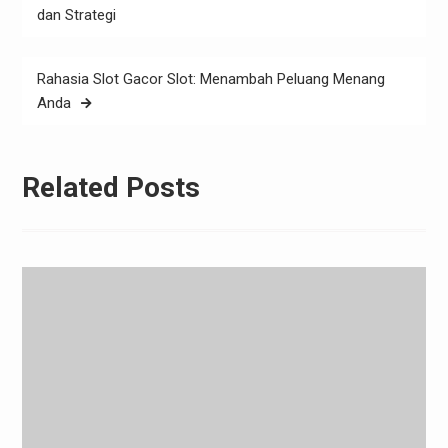
navigation
dan Strategi
Rahasia Slot Gacor Slot: Menambah Peluang Menang
Anda
Related Posts