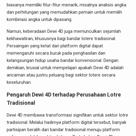
biasanya memiliki fitur-fitur menarik, misalnya analisis angka
dan perhitungan yang memudahkan pemain untuk memilih
kombinasi angka untuk dipasang.
Namun, keberadaan Dewi 4D juga memunculkan sejumlah
kekhawatiran, khususnya bagi bandar lotere tradisional.
Persaingan yang ketat dari platform digital dapat
memengaruhi secara buruk pada penghasilan dan
kelangsungan hidup usaha bandar konvensional. Dengan
demikian, krusial untuk mempelajari apakah Dewi 4D adalah
ancaman atau justru peluang bagi sektor lotere secara
keseluruhan.
Pengaruh Dewi 4D terhadap Perusahaan Lotre
Tradisional
Dewi 4D membawa transformasi signifikan untuk sektor lotre
tradisional. Melalui hadirnya platform digital tersebut, banyak
partisipan beralih dari bandar tradisional menuju platform