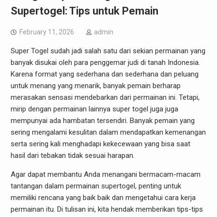
Supertogel: Tips untuk Pemain
February 11, 2026
admin
Super Togel sudah jadi salah satu dari sekian permainan yang
banyak disukai oleh para penggemar judi di tanah Indonesia.
Karena format yang sederhana dan sederhana dan peluang
untuk menang yang menarik, banyak pemain berharap
merasakan sensasi mendebarkan dari permainan ini. Tetapi,
mirip dengan permainan lainnya super togel juga juga
mempunyai ada hambatan tersendiri. Banyak pemain yang
sering mengalami kesulitan dalam mendapatkan kemenangan
serta sering kali menghadapi kekecewaan yang bisa saat
hasil dari tebakan tidak sesuai harapan.
Agar dapat membantu Anda menangani bermacam-macam
tantangan dalam permainan supertogel, penting untuk
memiliki rencana yang baik baik dan mengetahui cara kerja
permainan itu. Di tulisan ini, kita hendak memberikan tips-tips