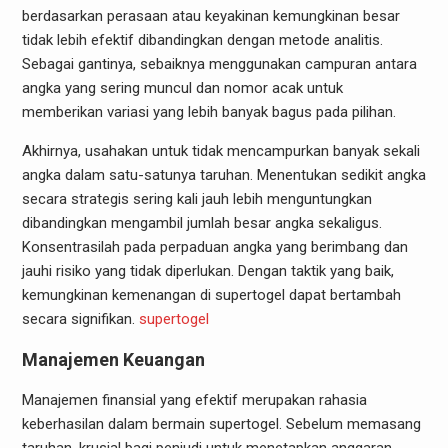
berdasarkan perasaan atau keyakinan kemungkinan besar
tidak lebih efektif dibandingkan dengan metode analitis.
Sebagai gantinya, sebaiknya menggunakan campuran antara
angka yang sering muncul dan nomor acak untuk
memberikan variasi yang lebih banyak bagus pada pilihan.
Akhirnya, usahakan untuk tidak mencampurkan banyak sekali
angka dalam satu-satunya taruhan. Menentukan sedikit angka
secara strategis sering kali jauh lebih menguntungkan
dibandingkan mengambil jumlah besar angka sekaligus.
Konsentrasilah pada perpaduan angka yang berimbang dan
jauhi risiko yang tidak diperlukan. Dengan taktik yang baik,
kemungkinan kemenangan di supertogel dapat bertambah
secara signifikan.
supertogel
Manajemen Keuangan
Manajemen finansial yang efektif merupakan rahasia
keberhasilan dalam bermain supertogel. Sebelum memasang