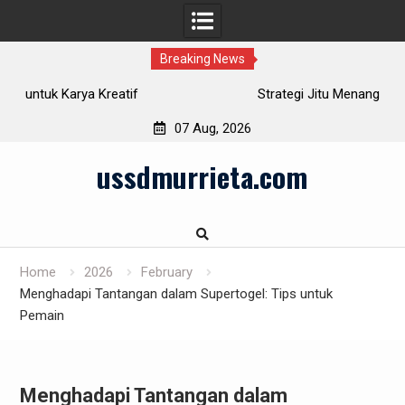
Breaking News
Strategi Jitu Menang di Bupatitogel
07 Aug, 2026
Skip
ussdmurrieta.com
to
content
Home
2026
February
Menghadapi Tantangan dalam Supertogel: Tips untuk
Pemain
Menghadapi Tantangan dalam