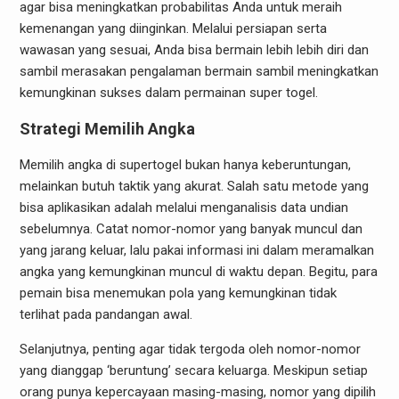
agar bisa meningkatkan probabilitas Anda untuk meraih
kemenangan yang diinginkan. Melalui persiapan serta
wawasan yang sesuai, Anda bisa bermain lebih lebih diri dan
sambil merasakan pengalaman bermain sambil meningkatkan
kemungkinan sukses dalam permainan super togel.
Strategi Memilih Angka
Memilih angka di supertogel bukan hanya keberuntungan,
melainkan butuh taktik yang akurat. Salah satu metode yang
bisa aplikasikan adalah melalui menganalisis data undian
sebelumnya. Catat nomor-nomor yang banyak muncul dan
yang jarang keluar, lalu pakai informasi ini dalam meramalkan
angka yang kemungkinan muncul di waktu depan. Begitu, para
pemain bisa menemukan pola yang kemungkinan tidak
terlihat pada pandangan awal.
Selanjutnya, penting agar tidak tergoda oleh nomor-nomor
yang dianggap ‘beruntung’ secara keluarga. Meskipun setiap
orang punya kepercayaan masing-masing, nomor yang dipilih