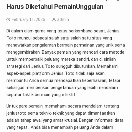
Harus Diketahui PemainUnggulan
February 11, 2026
admin
Di dalam alam game yang terus berkembang pesat, Jenius
Toto muncul sebagai salah satu salah satu situs yang
menawarkan pengalaman bermain permainan yang unik serta
menggembirakan. Banyak pemain yang mencari cara metode
untuk memperbaiki peluang mereka sendiri, dan di sinilah
strategi dari Jenius Toto sungguh dibutuhkan. Memahami
aspek-aspek platform Jenius Toto tidak saja akan
membantu Anda semua mendapatkan keberhasilan, tetapi
sekaligus memberikan pengetahuan yang lebih mendalam
seputar taktik bermain yang efektif.
Untuk para pemain, memahami secara mendalam tentang
jeniustoto serta teknik-teknik yang dapat dimanfaatkan
adalah tahap awal yang amat krusial. Dengan informasi data
yang tepat , Anda bisa menambah peluang Anda dalam