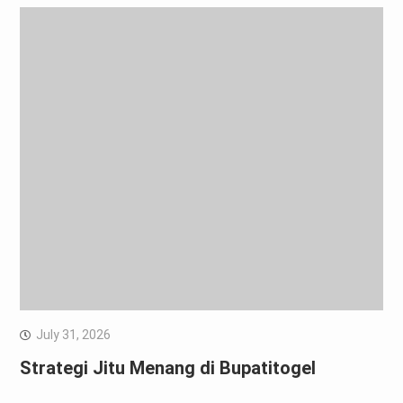
July 31, 2026
Strategi Jitu Menang di Bupatitogel