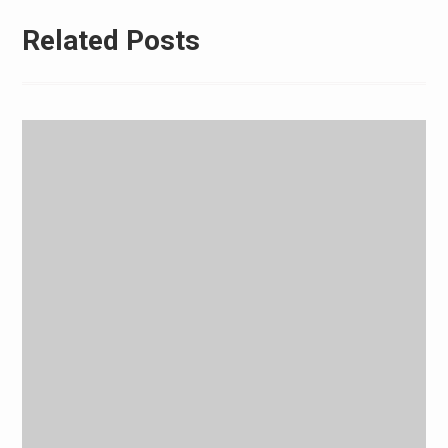
Related Posts