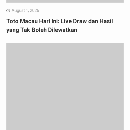
August 1, 2026
Toto Macau Hari Ini: Live Draw dan Hasil
yang Tak Boleh Dilewatkan