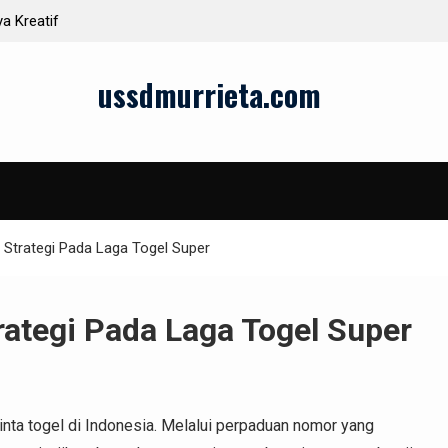
upatitogel
Strategi Jitu Menggunakan Rubah4D
Kemenangan
ussdmurrieta.com
Strategi Pada Laga Togel Super
ategi Pada Laga Togel Super
inta togel di Indonesia. Melalui perpaduan nomor yang