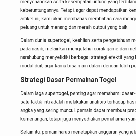
menyenangkan serta kesempatan untung yang terbilang
keberuntungannya. Tetapi, agar dapat mendapatkan kem
artikel ini, kami akan membahas membahas cara mengo
peluang untuk menang dan meraih output yang baik.
Dalam dunia supertogel, keahlian serta pengetahuan m
pada nasib, melainkan mengetahui corak game dan mela
narahubung menyelidiki berbagai strategi efektif yang 
modal duit, agar kamu bisa main dalam dengan lebih pe
Strategi Dasar Permainan Togel
Dalam laga supertogel, penting agar memahami dasar
satu taktik inti adalah melakukan analisis terhadap h
angka yang sering muncul, pemain dapat membuat predi
kemenangan, tetapi juga menyediakan pemahaman yan
Selain itu, pemain harus menetapkan anggaran yang j