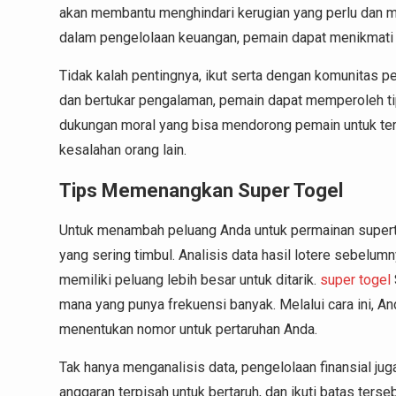
akan membantu menghindari kerugian yang perlu dan m
dalam pengelolaan keuangan, pemain dapat menikmati
Tidak kalah pentingnya, ikut serta dengan komunitas pe
dan bertukar pengalaman, pemain dapat memperoleh tip
dukungan moral yang bisa mendorong pemain untuk ter
kesalahan orang lain.
Tips Memenangkan Super Togel
Untuk menambah peluang Anda untuk permainan supert
yang sering timbul. Analisis data hasil lotere sebel
memiliki peluang lebih besar untuk ditarik.
super togel
mana yang punya frekuensi banyak. Melalui cara ini, 
menentukan nomor untuk pertaruhan Anda.
Tak hanya menganalisis data, pengelolaan finansial jug
anggaran terpisah untuk bertaruh, dan ikuti batas ters