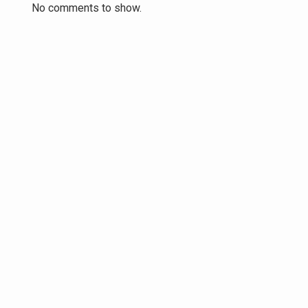
No comments to show.