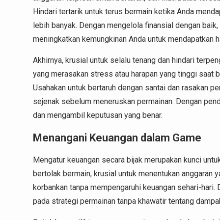
Hindari tertarik untuk terus bermain ketika Anda menda
lebih banyak. Dengan mengelola finansial dengan baik, 
meningkatkan kemungkinan Anda untuk mendapatkan has
Akhirnya, krusial untuk selalu tenang dan hindari terp
yang merasakan stress atau harapan yang tinggi saat 
Usahakan untuk bertaruh dengan santai dan rasakan pen
sejenak sebelum meneruskan permainan. Dengan pende
dan mengambil keputusan yang benar.
Menangani Keuangan dalam Game
Mengatur keuangan secara bijak merupakan kunci unt
bertolak bermain, krusial untuk menentukan anggaran y
korbankan tanpa mempengaruhi keuangan sehari-hari. 
pada strategi permainan tanpa khawatir tentang dampak