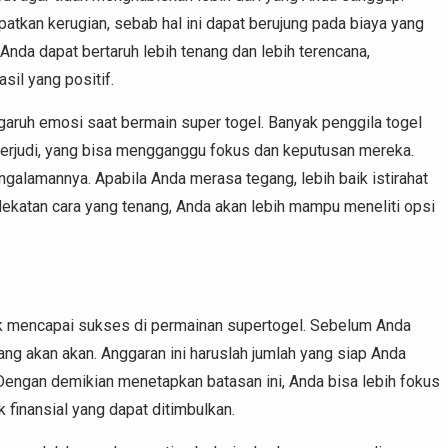
patkan kerugian, sebab hal ini dapat berujung pada biaya yang
Anda dapat bertaruh lebih tenang dan lebih terencana,
il yang positif.
engaruh emosi saat bermain super togel. Banyak penggila togel
berjudi, yang bisa mengganggu fokus dan keputusan mereka.
galamannya. Apabila Anda merasa tegang, lebih baik istirahat
katan cara yang tenang, Anda akan lebih mampu meneliti opsi
uk mencapai sukses di permainan supertogel. Sebelum Anda
ang akan akan. Anggaran ini haruslah jumlah yang siap Anda
Dengan demikian menetapkan batasan ini, Anda bisa lebih fokus
 finansial yang dapat ditimbulkan.