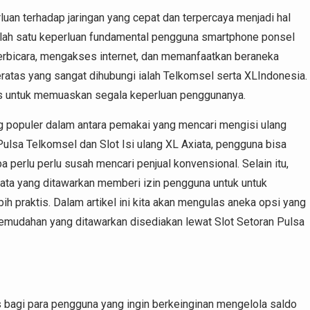
uan terhadap jaringan yang cepat dan terpercaya menjadi hal
Salah satu keperluan fundamental pengguna smartphone ponsel
berbicara, mengakses internet, dan memanfaatkan beraneka
ratas yang sangat dihubungi ialah Telkomsel serta XLIndonesia.
s untuk memuaskan segala keperluan penggunanya.
ang populer dalam antara pemakai yang mencari mengisi ulang
Pulsa Telkomsel dan Slot Isi ulang XL Axiata, pengguna bisa
perlu perlu susah mencari penjual konvensional. Selain itu,
xiata yang ditawarkan memberi izin pengguna untuk untuk
h praktis. Dalam artikel ini kita akan mengulas aneka opsi yang
kemudahan yang ditawarkan disediakan lewat Slot Setoran Pulsa
 bagi para pengguna yang ingin berkeinginan mengelola saldo