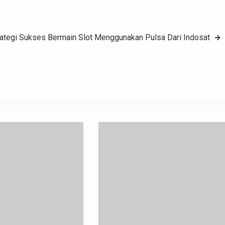
rategi Sukses Bermain Slot Menggunakan Pulsa Dari Indosat