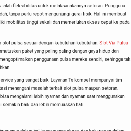
 ialah fleksibilitas untuk melaksanakannya setoran. Pengguna
ah, tanpa perlu repot mengunjungi gerai fisik. Hal ini membuat
ki mobilitas tinggi sekali dan memerlukan akses cepat ke pada
han slot pulsa sesuai dengan kebutuhan kebutuhan.
Slot Via Pulsa
mutuskan paket yang paling paling dengan gaya hidup dan
mengoptimalkan penggunaan pulsa mereka sendiri, sehingga tak
hkan.
service yang sangat baik. Layanan Telkomsel mempunyai tim
si menangani masalah terkait slot pulsa maupun setoran.
na bisa mengalami lebih nyaman dan nyaman saat menggunakan
adi semakin baik dan lebih memuaskan hati.