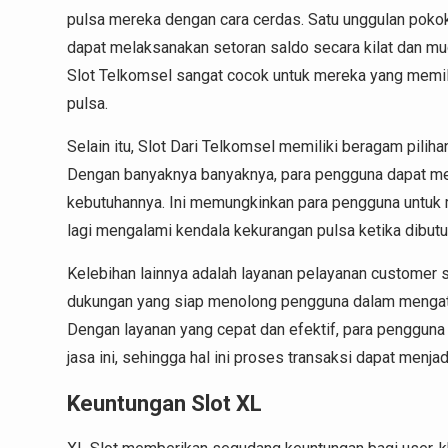
pulsa mereka dengan cara cerdas. Satu unggulan pokok
dapat melaksanakan setoran saldo secara kilat dan mud
Slot Telkomsel sangat cocok untuk mereka yang memili
pulsa.
Selain itu, Slot Dari Telkomsel memiliki beragam pili
Dengan banyaknya banyaknya, para pengguna dapat me
kebutuhannya. Ini memungkinkan para pengguna untuk 
lagi mengalami kendala kekurangan pulsa ketika dibutu
Kelebihan lainnya adalah layanan pelayanan customer 
dukungan yang siap menolong pengguna dalam mengata
Dengan layanan yang cepat dan efektif, para penggu
jasa ini, sehingga hal ini proses transaksi dapat menj
Keuntungan Slot XL