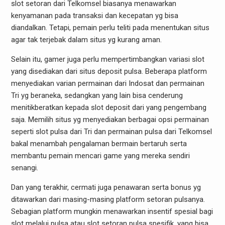
slot setoran dari Telkomsel biasanya menawarkan
kenyamanan pada transaksi dan kecepatan yg bisa
diandalkan. Tetapi, pemain perlu teliti pada menentukan situs
agar tak terjebak dalam situs yg kurang aman.
Selain itu, gamer juga perlu mempertimbangkan variasi slot
yang disediakan dari situs deposit pulsa. Beberapa platform
menyediakan varian permainan dari Indosat dan permainan
Tri yg beraneka, sedangkan yang lain bisa cenderung
menitikberatkan kepada slot deposit dari yang pengembang
saja. Memilih situs yg menyediakan berbagai opsi permainan
seperti slot pulsa dari Tri dan permainan pulsa dari Telkomsel
bakal menambah pengalaman bermain bertaruh serta
membantu pemain mencari game yang mereka sendiri
senangi.
Dan yang terakhir, cermati juga penawaran serta bonus yg
ditawarkan dari masing-masing platform setoran pulsanya.
Sebagian platform mungkin menawarkan insentif spesial bagi
slot melalui pulsa atau slot setoran pulsa spesifik, yang bisa