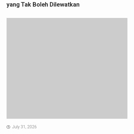
yang Tak Boleh Dilewatkan
July 31, 2026