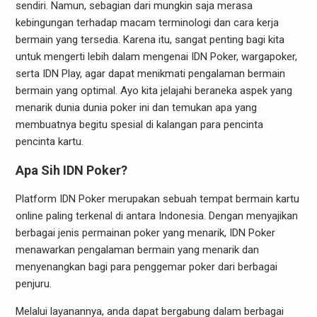
sendiri. Namun, sebagian dari mungkin saja merasa
kebingungan terhadap macam terminologi dan cara kerja
bermain yang tersedia. Karena itu, sangat penting bagi kita
untuk mengerti lebih dalam mengenai IDN Poker, wargapoker,
serta IDN Play, agar dapat menikmati pengalaman bermain
bermain yang optimal. Ayo kita jelajahi beraneka aspek yang
menarik dunia dunia poker ini dan temukan apa yang
membuatnya begitu spesial di kalangan para pencinta
pencinta kartu.
Apa Sih IDN Poker?
Platform IDN Poker merupakan sebuah tempat bermain kartu
online paling terkenal di antara Indonesia. Dengan menyajikan
berbagai jenis permainan poker yang menarik, IDN Poker
menawarkan pengalaman bermain yang menarik dan
menyenangkan bagi para penggemar poker dari berbagai
penjuru.
Melalui layanannya, anda dapat bergabung dalam berbagai