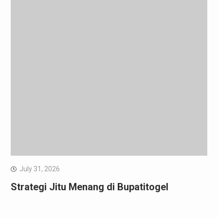
July 31, 2026
Strategi Jitu Menang di Bupatitogel