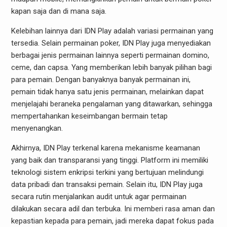
kapan saja dan di mana saja.
Kelebihan lainnya dari IDN Play adalah variasi permainan yang
tersedia. Selain permainan poker, IDN Play juga menyediakan
berbagai jenis permainan lainnya seperti permainan domino,
ceme, dan capsa. Yang memberikan lebih banyak pilihan bagi
para pemain. Dengan banyaknya banyak permainan ini,
pemain tidak hanya satu jenis permainan, melainkan dapat
menjelajahi beraneka pengalaman yang ditawarkan, sehingga
mempertahankan keseimbangan bermain tetap
menyenangkan.
Akhirnya, IDN Play terkenal karena mekanisme keamanan
yang baik dan transparansi yang tinggi. Platform ini memiliki
teknologi sistem enkripsi terkini yang bertujuan melindungi
data pribadi dan transaksi pemain. Selain itu, IDN Play juga
secara rutin menjalankan audit untuk agar permainan
dilakukan secara adil dan terbuka. Ini memberi rasa aman dan
kepastian kepada para pemain, jadi mereka dapat fokus pada