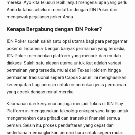
mereka. Ayo kita telusuri lebih lanjut mengenai apa yang perlu
Anda ketahui sebelum mendaftar dengan IDN Poker dan
mengawali perjalanan poker Anda.
Kenapa Bergabung dengan IDN Poker?
IDN Poker sudah salah satu opsi utama bagi para penggemar
poker di Indonesia. Dengan banyak permainan yang tersedia,
IDN Poker memberikan platform yang menarik dan mudah
diakses. Salah satu alasan utama untuk ikut adalah variasi
permainan yang tersedia, mulai dari Texas Hold’em hingga
permainan tradisional seperti Capsa Susun. Ini menghasilkan
kesempatan bagi pemain untuk menemukan jenis permainan
yang cocok dengan minat mereka.
Keamanan dan kenyamanan juga menjadi fokus di IDN Play.
Platform ini menggunakan teknologi enkripsi yang tinggi untuk
mengamankan data pribadi dan transaksi finansial semua
pemain. Selain itu, proses pendaftaran yang cepat dan
sederhana memungkinkan pemain baru untuk segera mulai