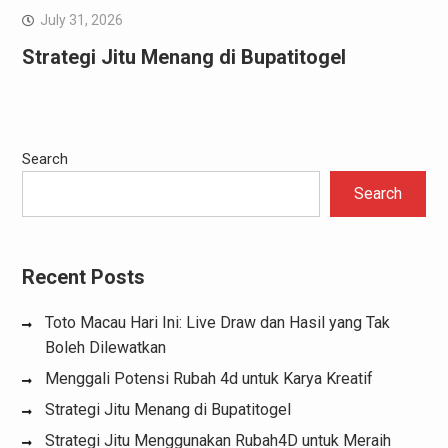
July 31, 2026
Strategi Jitu Menang di Bupatitogel
Search
Search
Recent Posts
Toto Macau Hari Ini: Live Draw dan Hasil yang Tak
Boleh Dilewatkan
Menggali Potensi Rubah 4d untuk Karya Kreatif
Strategi Jitu Menang di Bupatitogel
Strategi Jitu Menggunakan Rubah4D untuk Meraih