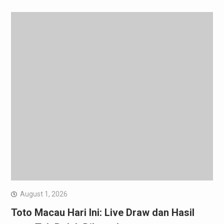
August 1, 2026
Toto Macau Hari Ini: Live Draw dan Hasil