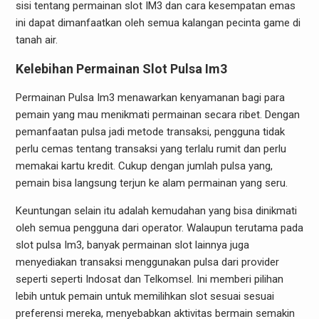
sisi tentang permainan slot IM3 dan cara kesempatan emas
ini dapat dimanfaatkan oleh semua kalangan pecinta game di
tanah air.
Kelebihan Permainan Slot Pulsa Im3
Permainan Pulsa Im3 menawarkan kenyamanan bagi para
pemain yang mau menikmati permainan secara ribet. Dengan
pemanfaatan pulsa jadi metode transaksi, pengguna tidak
perlu cemas tentang transaksi yang terlalu rumit dan perlu
memakai kartu kredit. Cukup dengan jumlah pulsa yang,
pemain bisa langsung terjun ke alam permainan yang seru.
Keuntungan selain itu adalah kemudahan yang bisa dinikmati
oleh semua pengguna dari operator. Walaupun terutama pada
slot pulsa Im3, banyak permainan slot lainnya juga
menyediakan transaksi menggunakan pulsa dari provider
seperti seperti Indosat dan Telkomsel. Ini memberi pilihan
lebih untuk pemain untuk memilihkan slot sesuai sesuai
preferensi mereka, menyebabkan aktivitas bermain semakin