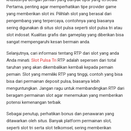
Pertama, penting agar memperhatikan tipe provider game
yang memberikan slot ini. Pilihlah slot yang berasal dari
pengembang yang terpercaya, contohnya yang biasanya
sering digunakan di situs slot pulsa seperti slot pulsa tri atau
slot indosat. Kualitas grafis dan gameplay yang diberikan bisa
sangat mempengaruhi kesan bermain anda.
Selanjutnya, cari informasi tentang RTP dari slot yang anda
Anda minati.
Slot Pulsa Tri
RTP adalah sepersen dari total
taruhan yang akan dikembalikan kembali kepada pemain
pemain. Slot yang memiliki RTP yang tinggi, contoh yang bisa
bisa dari permainan deposit pulsa, biasanya lebih
menguntungkan. Jangan ragu untuk membandingkan RTP dari
beragam permainan slot agar menemukan yang memberikan
potensi kemenangan terbaik.
Sebagai penutup, perhatikan bonus dan penawaran yang
ditawarkan oleh situs. Banyak platform permainan slot,
seperti slot tri serta slot telkomsel, sering memberikan