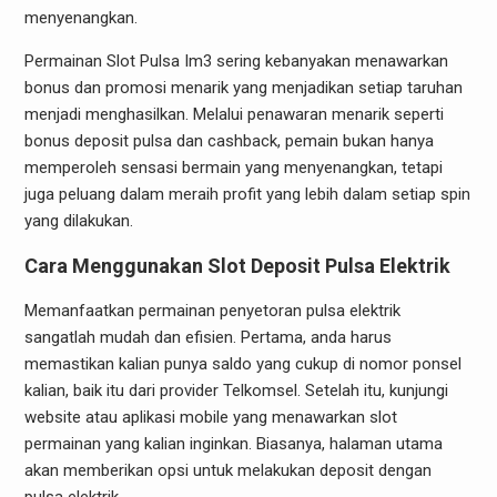
menyenangkan.
Permainan Slot Pulsa Im3 sering kebanyakan menawarkan
bonus dan promosi menarik yang menjadikan setiap taruhan
menjadi menghasilkan. Melalui penawaran menarik seperti
bonus deposit pulsa dan cashback, pemain bukan hanya
memperoleh sensasi bermain yang menyenangkan, tetapi
juga peluang dalam meraih profit yang lebih dalam setiap spin
yang dilakukan.
Cara Menggunakan Slot Deposit Pulsa Elektrik
Memanfaatkan permainan penyetoran pulsa elektrik
sangatlah mudah dan efisien. Pertama, anda harus
memastikan kalian punya saldo yang cukup di nomor ponsel
kalian, baik itu dari provider Telkomsel. Setelah itu, kunjungi
website atau aplikasi mobile yang menawarkan slot
permainan yang kalian inginkan. Biasanya, halaman utama
akan memberikan opsi untuk melakukan deposit dengan