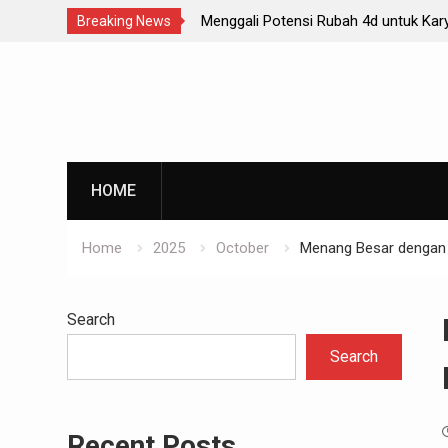
nsi Rubah 4d untuk Karya Kreatif
Strategi Jitu Menang di 
Breaking News
Skip
to
content
HOME
Home
2025
October
Menang Besar dengan D
Search
Search
Recent Posts