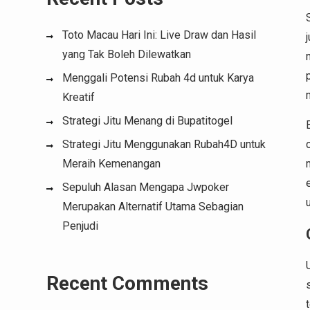
Toto Macau Hari Ini: Live Draw dan Hasil
yang Tak Boleh Dilewatkan
Menggali Potensi Rubah 4d untuk Karya
Kreatif
Strategi Jitu Menang di Bupatitogel
Strategi Jitu Menggunakan Rubah4D untuk
Meraih Kemenangan
Sepuluh Alasan Mengapa Jwpoker
Merupakan Alternatif Utama Sebagian
Penjudi
Recent Comments