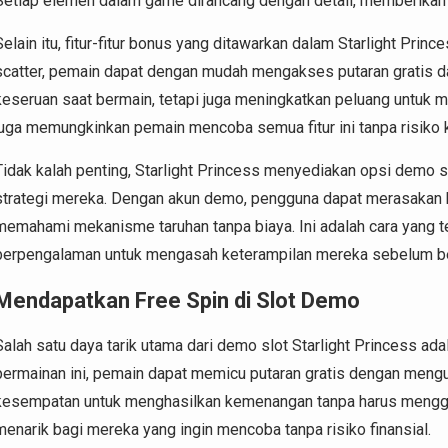
Setiap elemen dalam game dirancang dengan detail, memberikan 
Selain itu, fitur-fitur bonus yang ditawarkan dalam Starlight Pr
scatter, pemain dapat dengan mudah mengakses putaran gratis da
keseruan saat bermain, tetapi juga meningkatkan peluang untuk
juga memungkinkan pemain mencoba semua fitur ini tanpa risiko 
Tidak kalah penting, Starlight Princess menyediakan opsi dem
strategi mereka. Dengan akun demo, pengguna dapat merasakan b
memahami mekanisme taruhan tanpa biaya. Ini adalah cara yang t
berpengalaman untuk mengasah keterampilan mereka sebelum b
Mendapatkan Free Spin di Slot Demo
Salah satu daya tarik utama dari demo slot Starlight Princess ad
permainan ini, pemain dapat memicu putaran gratis dengan mengu
kesempatan untuk menghasilkan kemenangan tanpa harus menggu
menarik bagi mereka yang ingin mencoba tanpa risiko finansial.