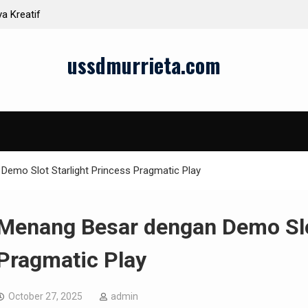
Bupatitogel
Strategi Jitu Menggunakan Rubah
Kemenangan
ussdmurrieta.com
emo Slot Starlight Princess Pragmatic Play
Menang Besar dengan Demo Slot
Pragmatic Play
October 27, 2025
admin