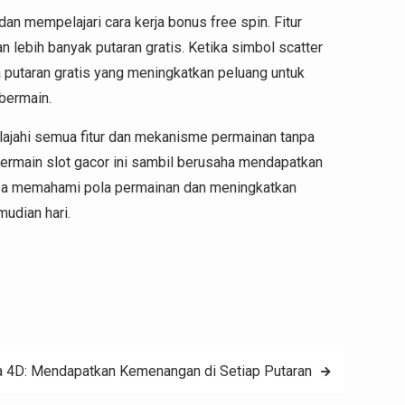
n mempelajari cara kerja bonus free spin. Fitur
 lebih banyak putaran gratis. Ketika simbol scatter
 putaran gratis yang meningkatkan peluang untuk
bermain.
lajahi semua fitur dan mekanisme permainan tanpa
rmain slot gacor ini sambil berusaha mendapatkan
isa memahami pola permainan dan meningkatkan
udian hari.
 4D: Mendapatkan Kemenangan di Setiap Putaran