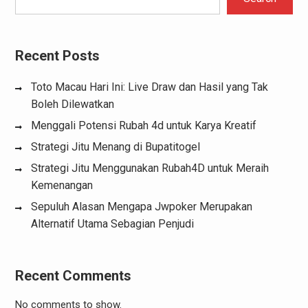
Recent Posts
Toto Macau Hari Ini: Live Draw dan Hasil yang Tak
Boleh Dilewatkan
Menggali Potensi Rubah 4d untuk Karya Kreatif
Strategi Jitu Menang di Bupatitogel
Strategi Jitu Menggunakan Rubah4D untuk Meraih
Kemenangan
Sepuluh Alasan Mengapa Jwpoker Merupakan
Alternatif Utama Sebagian Penjudi
Recent Comments
No comments to show.