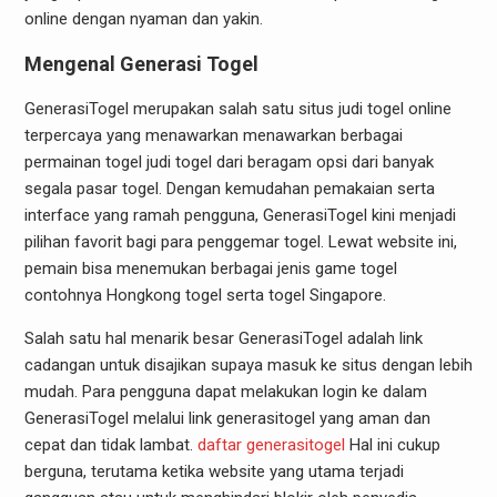
online dengan nyaman dan yakin.
Mengenal Generasi Togel
GenerasiTogel merupakan salah satu situs judi togel online
terpercaya yang menawarkan menawarkan berbagai
permainan togel judi togel dari beragam opsi dari banyak
segala pasar togel. Dengan kemudahan pemakaian serta
interface yang ramah pengguna, GenerasiTogel kini menjadi
pilihan favorit bagi para penggemar togel. Lewat website ini,
pemain bisa menemukan berbagai jenis game togel
contohnya Hongkong togel serta togel Singapore.
Salah satu hal menarik besar GenerasiTogel adalah link
cadangan untuk disajikan supaya masuk ke situs dengan lebih
mudah. Para pengguna dapat melakukan login ke dalam
GenerasiTogel melalui link generasitogel yang aman dan
cepat dan tidak lambat.
daftar generasitogel
Hal ini cukup
berguna, terutama ketika website yang utama terjadi