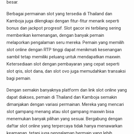
besar.
Berbagai permainan slot yang tersedia di Thailand dan
Kamboja juga dilengkapi dengan fitur-fitur menarik seperti
bonus dan jackpot progresif. Slot gacor ini terbilang sering
memberikan kemenangan, dengan banyak pemain
melaporkan pengalaman seru mereka. Pemain yang memilih
slot online dengan RTP tinggi dapat menikmati kesenangan
sambil tetap memiliki peluang untuk mendapatkan maxwin.
Ketersediaan slot dengan pembayaran yang cepat seperti
slot qris, slot dana, dan slot ovo juga memudahkan transaksi
bagi pemain.
Dengan semakin banyaknya platform dan link slot online yang
dapat diakses, pemain di Thailand dan Kamboja semakin
dimanjakan dengan variasi permainan. Mereka yang mencari
slot gampang menang atau slot gampang maxwin bisa
menemukan banyak pilihan yang sesuai. Bergabung dengan
daftar slot online yang terpercaya tidak hanya menawarkan
keamanan, tetapi juga pengalaman bermain yang lebih