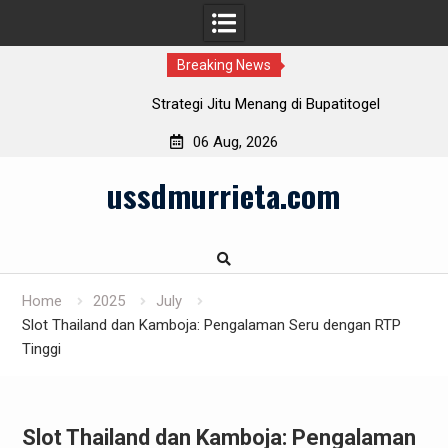
Breaking News
Strategi Jitu Menang di Bupatitogel
06 Aug, 2026
Skip
ussdmurrieta.com
to
content
Home
2025
July
Slot Thailand dan Kamboja: Pengalaman Seru dengan RTP
Tinggi
Slot Thailand dan Kamboja: Pengalaman