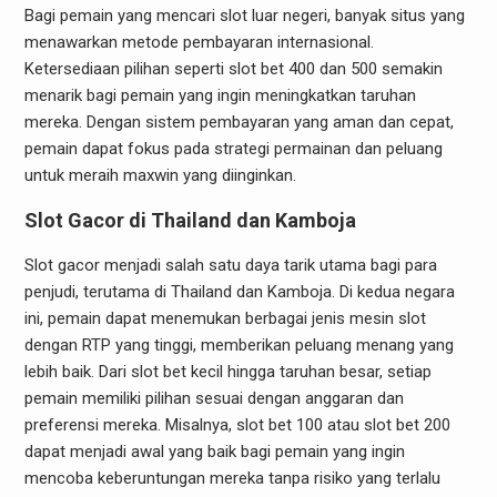
Bagi pemain yang mencari slot luar negeri, banyak situs yang
menawarkan metode pembayaran internasional.
Ketersediaan pilihan seperti slot bet 400 dan 500 semakin
menarik bagi pemain yang ingin meningkatkan taruhan
mereka. Dengan sistem pembayaran yang aman dan cepat,
pemain dapat fokus pada strategi permainan dan peluang
untuk meraih maxwin yang diinginkan.
Slot Gacor di Thailand dan Kamboja
Slot gacor menjadi salah satu daya tarik utama bagi para
penjudi, terutama di Thailand dan Kamboja. Di kedua negara
ini, pemain dapat menemukan berbagai jenis mesin slot
dengan RTP yang tinggi, memberikan peluang menang yang
lebih baik. Dari slot bet kecil hingga taruhan besar, setiap
pemain memiliki pilihan sesuai dengan anggaran dan
preferensi mereka. Misalnya, slot bet 100 atau slot bet 200
dapat menjadi awal yang baik bagi pemain yang ingin
mencoba keberuntungan mereka tanpa risiko yang terlalu