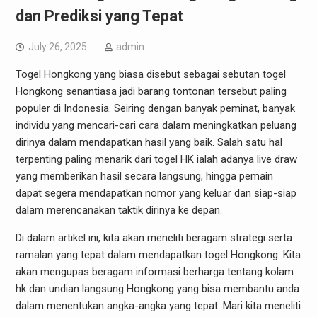
dan Prediksi yang Tepat
July 26, 2025
admin
Togel Hongkong yang biasa disebut sebagai sebutan togel
Hongkong senantiasa jadi barang tontonan tersebut paling
populer di Indonesia. Seiring dengan banyak peminat, banyak
individu yang mencari-cari cara dalam meningkatkan peluang
dirinya dalam mendapatkan hasil yang baik. Salah satu hal
terpenting paling menarik dari togel HK ialah adanya live draw
yang memberikan hasil secara langsung, hingga pemain
dapat segera mendapatkan nomor yang keluar dan siap-siap
dalam merencanakan taktik dirinya ke depan.
Di dalam artikel ini, kita akan meneliti beragam strategi serta
ramalan yang tepat dalam mendapatkan togel Hongkong. Kita
akan mengupas beragam informasi berharga tentang kolam
hk dan undian langsung Hongkong yang bisa membantu anda
dalam menentukan angka-angka yang tepat. Mari kita meneliti