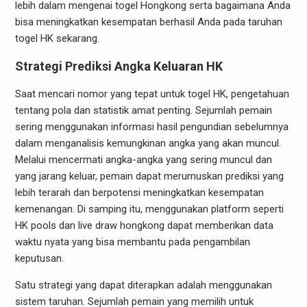
lebih dalam mengenai togel Hongkong serta bagaimana Anda
bisa meningkatkan kesempatan berhasil Anda pada taruhan
togel HK sekarang.
Strategi Prediksi Angka Keluaran HK
Saat mencari nomor yang tepat untuk togel HK, pengetahuan
tentang pola dan statistik amat penting. Sejumlah pemain
sering menggunakan informasi hasil pengundian sebelumnya
dalam menganalisis kemungkinan angka yang akan muncul.
Melalui mencermati angka-angka yang sering muncul dan
yang jarang keluar, pemain dapat merumuskan prediksi yang
lebih terarah dan berpotensi meningkatkan kesempatan
kemenangan. Di samping itu, menggunakan platform seperti
HK pools dan live draw hongkong dapat memberikan data
waktu nyata yang bisa membantu pada pengambilan
keputusan.
Satu strategi yang dapat diterapkan adalah menggunakan
sistem taruhan. Sejumlah pemain yang memilih untuk