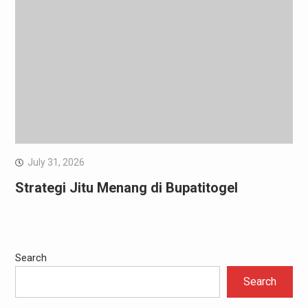
July 31, 2026
Strategi Jitu Menang di Bupatitogel
Search
Search