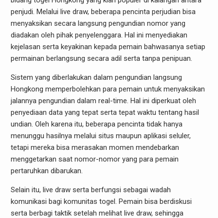
bidang togel Hongkong yang kian populer di kalangan antara
penjudi. Melalui live draw, beberapa pencinta perjudian bisa
menyaksikan secara langsung pengundian nomor yang
diadakan oleh pihak penyelenggara. Hal ini menyediakan
kejelasan serta keyakinan kepada pemain bahwasanya setiap
permainan berlangsung secara adil serta tanpa penipuan.
Sistem yang diberlakukan dalam pengundian langsung
Hongkong memperbolehkan para pemain untuk menyaksikan
jalannya pengundian dalam real-time. Hal ini diperkuat oleh
penyediaan data yang tepat serta tepat waktu tentang hasil
undian. Oleh karena itu, beberapa pencinta tidak hanya
menunggu hasilnya melalui situs maupun aplikasi seluler,
tetapi mereka bisa merasakan momen mendebarkan
menggetarkan saat nomor-nomor yang para pemain
pertaruhkan dibarukan.
Selain itu, live draw serta berfungsi sebagai wadah
komunikasi bagi komunitas togel. Pemain bisa berdiskusi
serta berbagi taktik setelah melihat live draw, sehingga