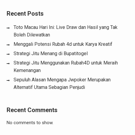
Recent Posts
Toto Macau Hari Ini: Live Draw dan Hasil yang Tak
Boleh Dilewatkan
Menggali Potensi Rubah 4d untuk Karya Kreatif
Strategi Jitu Menang di Bupatitogel
Strategi Jitu Menggunakan Rubah4D untuk Meraih
Kemenangan
Sepuluh Alasan Mengapa Jwpoker Merupakan
Alternatif Utama Sebagian Penjudi
Recent Comments
No comments to show.